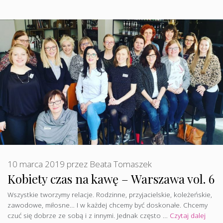
10 marca 2019
przez
Beata Tomaszek
Kobiety czas na kawę – Warszawa vol. 6
Wszystkie tworzymy relacje. Rodzinne, przyjacielskie, koleżeńskie,
zawodowe, miłosne… I w każdej chcemy być doskonałe. Chcemy
czuć się dobrze ze sobą i z innymi. Jednak często …
Czytaj dalej