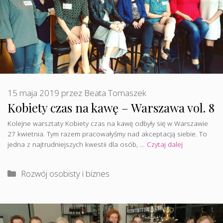
15 maja 2019
przez
Beata Tomaszek
Kobiety czas na kawę – Warszawa vol. 8
Kolejne warsztaty Kobiety czas na kawę odbyły się w Warszawie
27 kwietnia. Tym razem pracowałyśmy nad akceptacją siebie. To
jedna z najtrudniejszych kwestii dla osób, …
Czytaj dalej
Kategorie
Rozwój osobisty i biznes