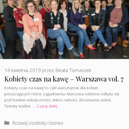
14 kwietnia 2019
przez
Beata Tomaszek
Kobiety czas na kawę – Warszawa vol. 7
Kobiety czas na kawę to cykl warsztatów dla kobiet
poruszających różne zagadnienia. Marcowa odsłona odbyła się
pod hasłem wdzięczności, mikro radości, doceniania siebie.
Tematy ważkie. …
Czytaj dalej
Kategorie
Rozwój osobisty i biznes