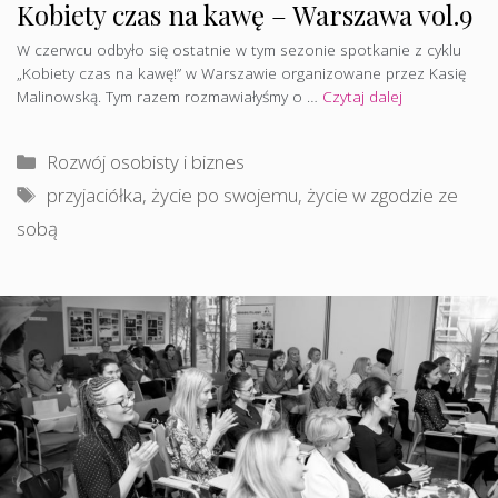
Kobiety czas na kawę – Warszawa vol.9
W czerwcu odbyło się ostatnie w tym sezonie spotkanie z cyklu
„Kobiety czas na kawę!” w Warszawie organizowane przez Kasię
Malinowską. Tym razem rozmawiałyśmy o …
Czytaj dalej
Kategorie
Rozwój osobisty i biznes
Tagi
przyjaciółka
,
życie po swojemu
,
życie w zgodzie ze
sobą