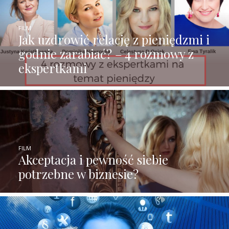
FILM
Jak uzdrowić relację z pieniędzmi i
godnie zarabiać? – 4 rozmowy z
ekspertkami
FILM
Akceptacja i pewność siebie
potrzebne w biznesie?