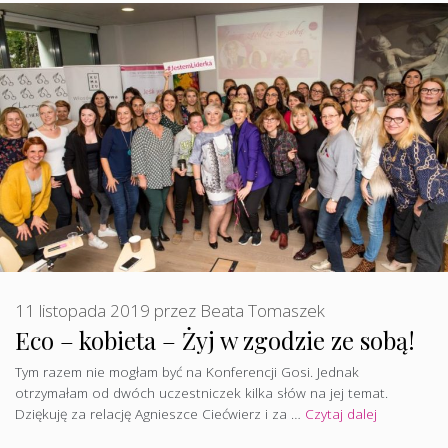
11 listopada 2019
przez
Beata Tomaszek
Eco – kobieta – Żyj w zgodzie ze sobą!
Tym razem nie mogłam być na Konferencji Gosi. Jednak
otrzymałam od dwóch uczestniczek kilka słów na jej temat.
Dziękuję za relację Agnieszce Ciećwierz i za …
Czytaj dalej