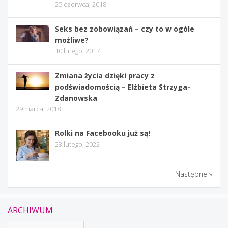
25 czerwca, 2018
Seks bez zobowiązań – czy to w ogóle
możliwe?
10 lutego, 2017
Zmiana życia dzięki pracy z
podświadomością – Elżbieta Strzyga-
Zdanowska
29 marca, 2018
Rolki na Facebooku już są!
23 lutego, 2022
Następne »
ARCHIWUM
Archiwum