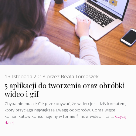
13 listopada 2018
przez
Beata Tomaszek
5 aplikacji do tworzenia oraz obróbki
wideo i gif
Chyba nie muszę Cię przekonywać, że wideo jest dziś formatem,
który przyciąga największą uwagę odbiorców. Coraz więcej
komunikatów konsumujemy w formie filmów wideo. I ta …
Czytaj
dalej