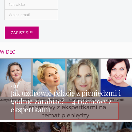
WIDEO
FILM
Jak uzdrowić relację z pieniędzmi i
godnie zarabiać? – 4 rozmowy z
ekspertkami