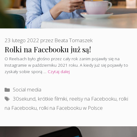
23 lutego 2022
przez
Beata Tomaszek
Rolki na Facebooku już są!
O Reelsach było głośno przez cały rok zanim pojawiły się na
Instagramie w październiku 2021 roku. A kiedy już się pojawiły to
zyskały sobie sporą …
Czytaj dalej
Kategorie
Social media
Tagi
30sekund
,
krótkie filmiki
,
reelsy na Facebooku
,
rolki
na Facebooku
,
rolki na Facebooku w Polsce