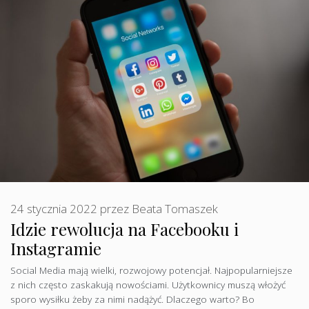
24 stycznia 2022
przez
Beata Tomaszek
Idzie rewolucja na Facebooku i
Instagramie
Social Media mają wielki, rozwojowy potencjał. Najpopularniejsze
z nich często zaskakują nowościami. Użytkownicy muszą włożyć
sporo wysiłku żeby za nimi nadążyć. Dlaczego warto? Bo