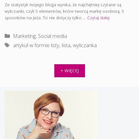
Ze statystyk mojego bloga wynika, że najchętniej czytane są
wyliczanki, czyli 5 elementów, które tworzą markę osobistą, 5
sposobów na jeża. To nie dotyczy tylko …
Czytaj dalej
Kategorie
Marketing
,
Social media
Tagi
artykuł w formie listy
,
lista
,
wyliczanka
+ WIĘCEJ