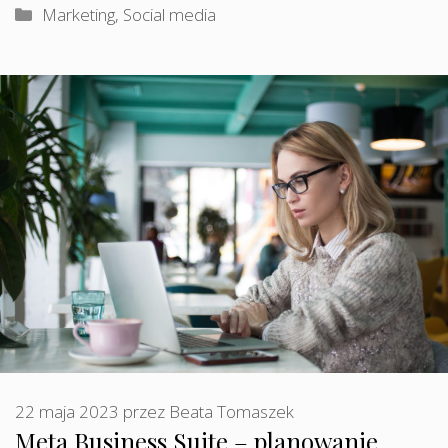
Kategorie
Marketing
,
Social media
22 maja 2023
przez
Beata Tomaszek
Meta Business Suite – planowanie