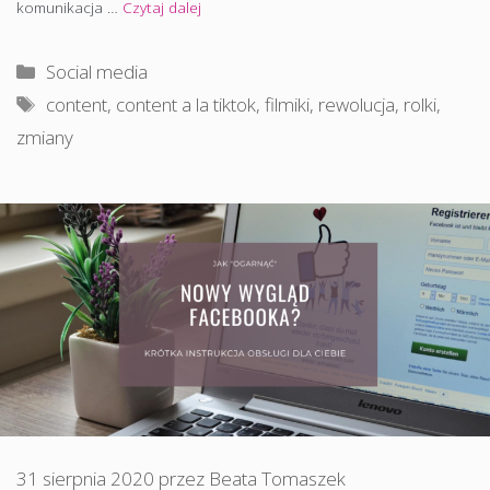
komunikacja …
Czytaj dalej
Kategorie
Social media
Tagi
content
,
content a la tiktok
,
filmiki
,
rewolucja
,
rolki
,
zmiany
31 sierpnia 2020
przez
Beata Tomaszek