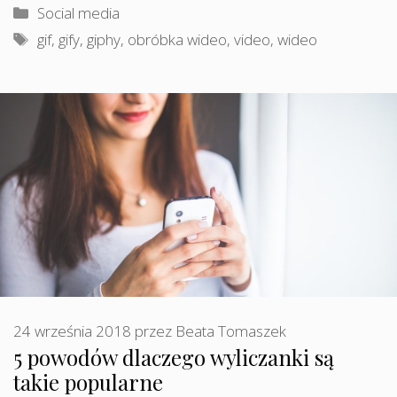
Kategorie
Social media
Tagi
gif
,
gify
,
giphy
,
obróbka wideo
,
video
,
wideo
24 września 2018
przez
Beata Tomaszek
5 powodów dlaczego wyliczanki są
takie popularne