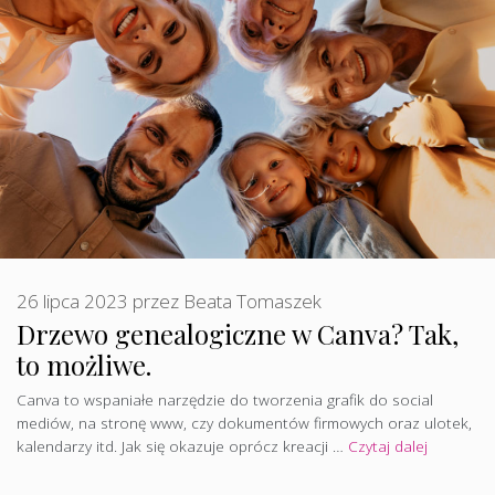
26 lipca 2023
przez
Beata Tomaszek
Drzewo genealogiczne w Canva? Tak,
to możliwe.
Canva to wspaniałe narzędzie do tworzenia grafik do social
mediów, na stronę www, czy dokumentów firmowych oraz ulotek,
kalendarzy itd. Jak się okazuje oprócz kreacji …
Czytaj dalej