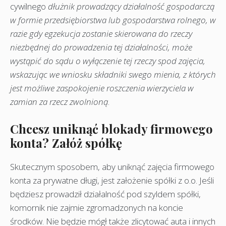
cywilnego
dłużnik prowadzący działalność gospodarczą
w formie przedsiębiorstwa lub gospodarstwa rolnego, w
razie gdy egzekucja zostanie skierowana do rzeczy
niezbędnej do prowadzenia tej działalnoś
ci, może
wystąpić
do sądu o wyłączenie tej rzeczy spod zajęcia,
wskazując we wniosku składniki swego mienia, z kt
órych
jest możliwe zaspokojenie roszczenia wierzyciela w
zamian za rzecz zwolnioną
.
Chcesz uniknąć blokady firmowego
konta? Załóż spółkę
Skutecznym sposobem, aby uniknąć zajęcia firmowego
konta za prywatne długi, jest założenie spółki z o.o. Jeśli
będziesz prowadził działalność pod szyldem spółki,
komornik nie zajmie zgromadzonych na koncie
środków. Nie będzie mógł także zlicytować auta i innych