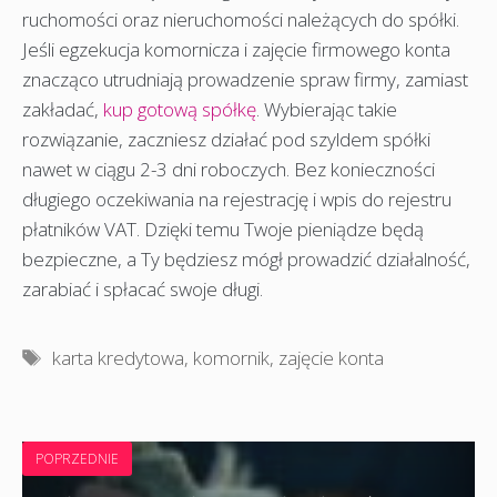
ruchomości oraz nieruchomości należących do spółki.
Jeśli egzekucja komornicza i zajęcie firmowego konta
znacząco utrudniają prowadzenie spraw firmy, zamiast
zakładać,
kup gotową spółkę
. Wybierając takie
rozwiązanie, zaczniesz działać pod szyldem spółki
nawet w ciągu 2-3 dni roboczych. Bez konieczności
długiego oczekiwania na rejestrację i wpis do rejestru
płatników VAT. Dzięki temu Twoje pieniądze będą
bezpieczne, a Ty będziesz mógł prowadzić działalność,
zarabiać i spłacać swoje długi.
Tagi
karta kredytowa
,
komornik
,
zajęcie konta
POPRZEDNIE