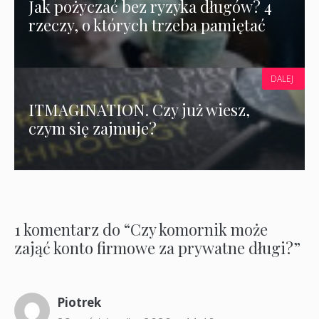
Jak pożyczać bez ryzyka długów? 4
rzeczy, o których trzeba pamiętać
DALEJ
ITMAGINATION. Czy już wiesz,
czym się zajmuje?
1 komentarz do “Czy komornik może
zająć konto firmowe za prywatne długi?”
Piotrek