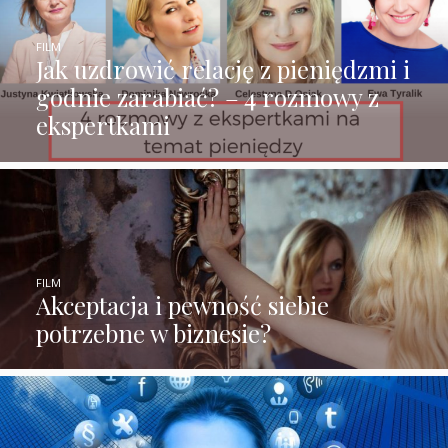
FILM
Jak uzdrowić relację z pieniędzmi i
godnie zarabiać? – 4 rozmowy z
ekspertkami
FILM
Akceptacja i pewność siebie
potrzebne w biznesie?