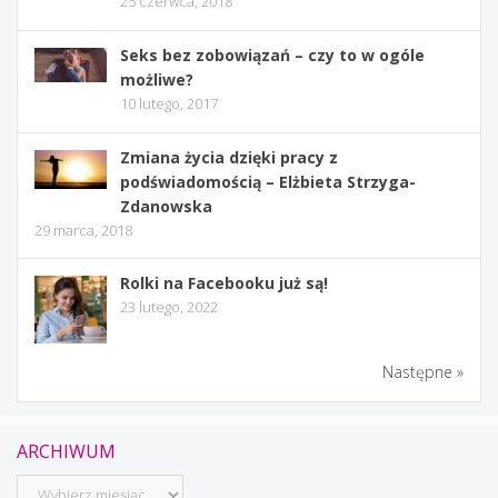
25 czerwca, 2018
Seks bez zobowiązań – czy to w ogóle
możliwe?
10 lutego, 2017
Zmiana życia dzięki pracy z
podświadomością – Elżbieta Strzyga-
Zdanowska
29 marca, 2018
Rolki na Facebooku już są!
23 lutego, 2022
Następne »
ARCHIWUM
Archiwum