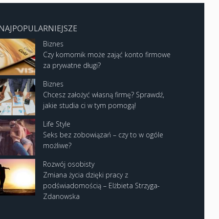
NAJPOPULARNIEJSZE
Biznes
Czy komornik może zająć konto firmowe
za prywatne długi?
Biznes
Chcesz założyć własną firmę? Sprawdź,
jakie studia ci w tym pomogą!
Life Style
Seks bez zobowiązań – czy to w ogóle
możliwe?
Rozwój osobisty
Zmiana życia dzięki pracy z
podświadomością – Elżbieta Strzyga-
Zdanowska