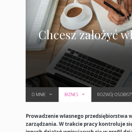
Chcesz założyć wł
O MNIE
BIZNES
ROZWÓJ OSOBIST
Prowadzenie własnego przedsiębiorstwa w
zarządzania. W trakcie pracy kontroluje si
innych działań wpisujących się w profil dzi