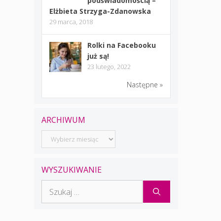
podświadomością –
Elżbieta Strzyga-Zdanowska
29 marca, 2018
Rolki na Facebooku
już są!
23 lutego, 2022
Następne »
ARCHIWUM
Archiwum
WYSZUKIWANIE
Szukaj: