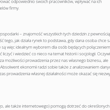
wować odpowiednio swoich pracowników, wpływać na ich
celów firmy.
gospodarki – znajomość wszystkich tych dziedzin z pewnością
 tego, jak działa rynek to podstawa, gdy dana osoba chce 
e są więc idealnym wyborem dla osób będących połączenie
czyć i wiedzieć co nieco na temat historii i socjologii. Oczyw
cza możliwości prowadzenia przez nas własnego biznesu, ale
. Absolwent ekonomii radzi sobie także z analizowaniem dany
as prowadzenia własnej działalności może okazać się niezw
jnego, ale także internetowego) pomogą dotrzeć do określonych