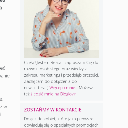
a
Cześć! Jestem Beata i zapraszam Cię do
ieć
rozwoju osobistego oraz wiedzy z
wanie
zakresu marketingu i przedsiębiorczości.
Zachęcam do dołączenia do
newslettera :)
Więcej o mnie...
Możesz
też
śledzić mnie na Bloglovin
e.
eż w
ZOSTAŃMY W KONTAKCIE
i
Dołącz do kobiet, które jako pierwsze
dowiadują się o specjalnych promocjach