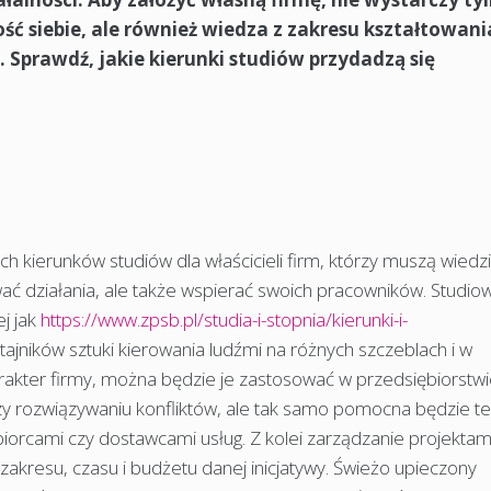
ść siebie, ale również wiedza z zakresu kształtowani
 Sprawdź, jakie kierunki studiów przydadzą się
ch kierunków studiów dla właścicieli firm, którzy muszą wiedz
wać działania, ale także wspierać swoich pracowników. Studio
ej jak
https://www.zpsb.pl/studia-i-stopnia/kierunki-i-
tajników sztuki kierowania ludźmi na różnych szczeblach i w
rakter firmy, można będzie je zastosować w przedsiębiorstwi
zy rozwiązywaniu konfliktów, ale tak samo pomocna będzie t
biorcami czy dostawcami usług. Z kolei zarządzanie projektam
akresu, czasu i budżetu danej inicjatywy. Świeżo upieczony