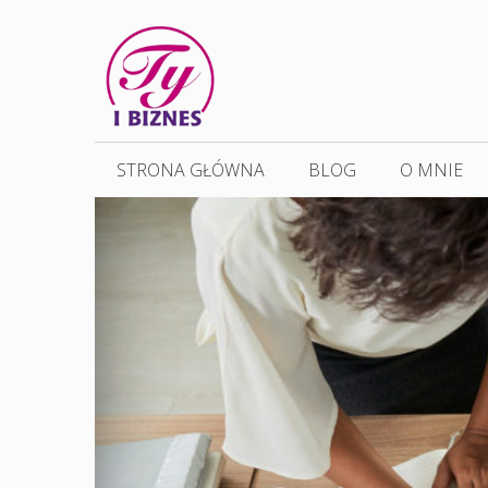
Przejdź
do
treści
STRONA GŁÓWNA
BLOG
O MNIE