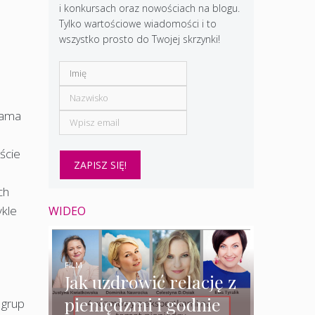
i konkursach oraz nowościach na blogu.
Tylko wartościowe wiadomości i to
wszystko prosto do Twojej skrzynki!
sama
m
iście
ch
ykle
WIDEO
FILM
Jak uzdrowić relację z
pieniędzmi i godnie
 grup