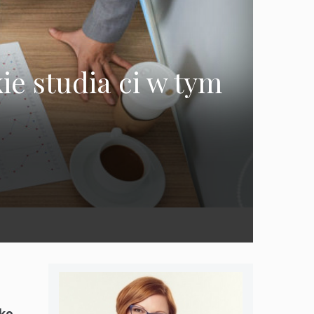
ie studia ci w tym
lko