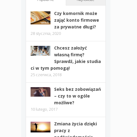
Czy komornik może
zająć konto firmowe
za prywatne długi?
28 stycznia, 2020
Chcesz założyć
własną firmę?
Sprawdź, jakie studia
ci w tym pomogą!
25 czerwca, 2018
Seks bez zobowiązań
– czy to w ogóle
możliwe?
10 lutego, 2017
Zmiana życia dzięki
pracy z