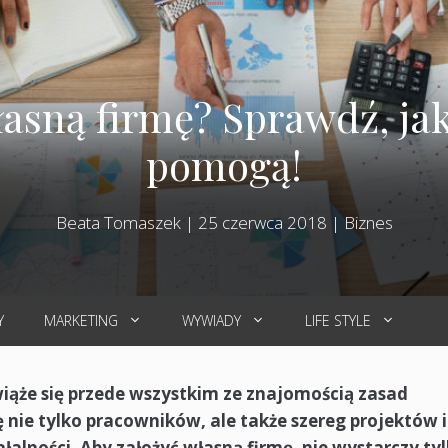
asną firmę? Sprawdź, jak
pomogą!
Beata Tomaszek
|
25 czerwca 2018
|
Biznes
Y
MARKETING
WYWIADY
LIFE STYLE
iąże się przede wszystkim ze znajomością zasad
ę nie tylko pracowników, ale także szereg projektów i
ałalności. Aby założyć własną firmę, nie wystarczy ty