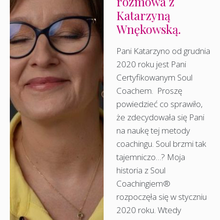
rozmowa z
Katarzyną
Wnękowską.
Pani Katarzyno od grudnia
2020 roku jest Pani
Certyfikowanym Soul
Coachem. Proszę
powiedzieć co sprawiło,
że zdecydowała się Pani
na naukę tej metody
coachingu. Soul brzmi tak
tajemniczo…? Moja
historia z Soul
Coachingiem®
rozpoczęła się w styczniu
2020 roku. Wtedy