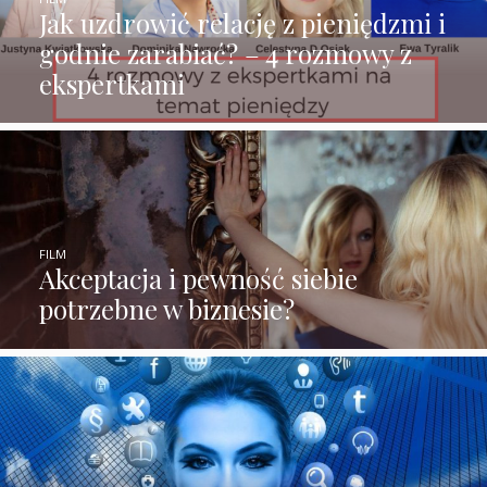
Jak uzdrowić relację z pieniędzmi i
godnie zarabiać? – 4 rozmowy z
ekspertkami
FILM
Akceptacja i pewność siebie
potrzebne w biznesie?