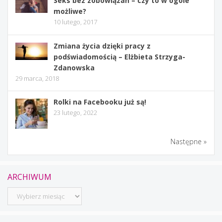
Seks bez zobowiązań – czy to w ogóle
możliwe?
10 lutego, 2017
Zmiana życia dzięki pracy z
podświadomością – Elżbieta Strzyga-
Zdanowska
29 marca, 2018
Rolki na Facebooku już są!
23 lutego, 2022
Następne »
ARCHIWUM
Archiwum