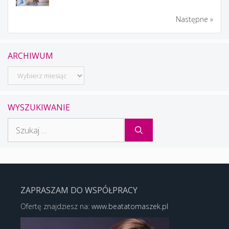
Następne »
ARCHIWUM
Archiwum
WYSZUKIWANIE
Szukaj:
ZAPRASZAM DO WSPÓŁPRACY
Ofertę znajdziesz na:
www.beatatomaszek.pl