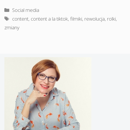
Kategorie
Social media
Tagi
content
,
content a la tiktok
,
filmiki
,
rewolucja
,
rolki
,
zmiany