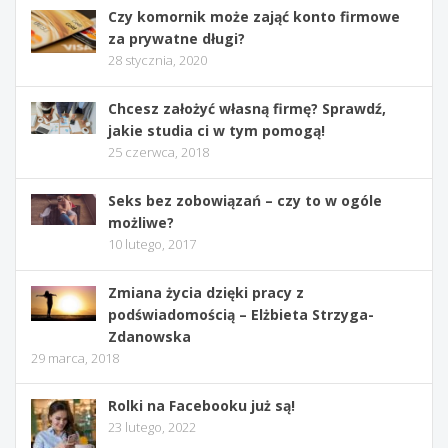
Czy komornik może zająć konto firmowe
za prywatne długi?
28 stycznia, 2020
Chcesz założyć własną firmę? Sprawdź,
jakie studia ci w tym pomogą!
25 czerwca, 2018
Seks bez zobowiązań – czy to w ogóle
możliwe?
10 lutego, 2017
Zmiana życia dzięki pracy z
podświadomością – Elżbieta Strzyga-
Zdanowska
29 marca, 2018
Rolki na Facebooku już są!
23 lutego, 2022