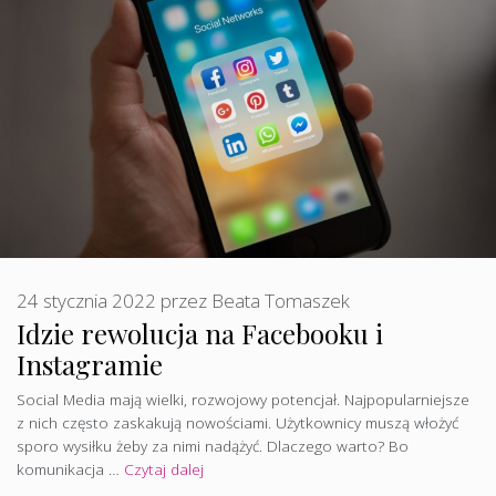
24 stycznia 2022
przez
Beata Tomaszek
Idzie rewolucja na Facebooku i
Instagramie
Social Media mają wielki, rozwojowy potencjał. Najpopularniejsze
z nich często zaskakują nowościami. Użytkownicy muszą włożyć
sporo wysiłku żeby za nimi nadążyć. Dlaczego warto? Bo
komunikacja …
Czytaj dalej