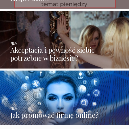
FILM
Akceptacja i pewność siebie
potrzebne w biznesie?
FILM
Jak promować firmę online?