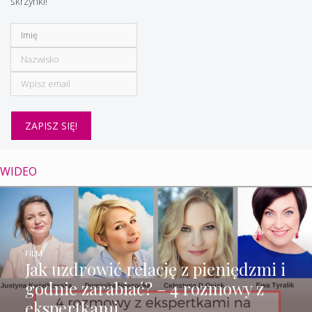
skrzynki!
WIDEO
FILM
Jak uzdrowić relację z pieniędzmi i
godnie zarabiać? – 4 rozmowy z
ekspertkami