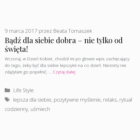
9 marca 2017
przez
Beata Tomaszek
Bądź dla siebie dobra – nie tylko od
święta!
Wczoraj, w Dzień Kobiet, chodził mi po głowie wpis zachęcający
do tego, żeby być dla siebie lepszymi na co dzień. Niestety nie
zdążyłam go popełnić, …
Czytaj dalej
Kategorie
Life Style
Tagi
lepsza dla siebie
,
pozytywne myślenie
,
relaks
,
rytuał
codzienny
,
uśmiech