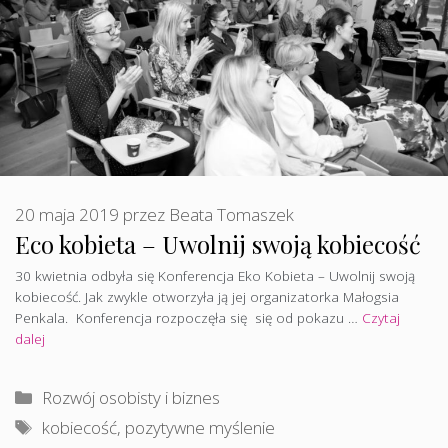
20 maja 2019
przez
Beata Tomaszek
Eco kobieta – Uwolnij swoją kobiecość
30 kwietnia odbyła się Konferencja Eko Kobieta – Uwolnij swoją
kobiecość. Jak zwykle otworzyła ją jej organizatorka Małogsia
Penkala. Konferencja rozpoczęła się się od pokazu …
Czytaj
dalej
Kategorie
Rozwój osobisty i biznes
Tagi
kobiecość
,
pozytywne myślenie