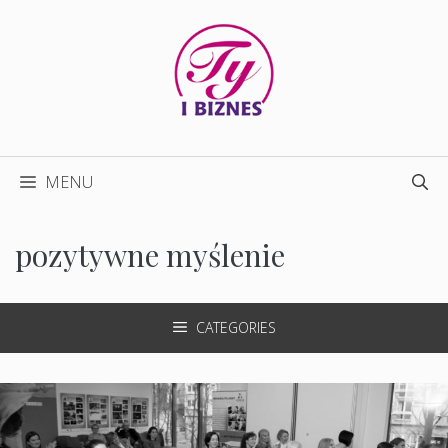
Przejdź
do
treści
MENU
pozytywne myślenie
CATEGORIES