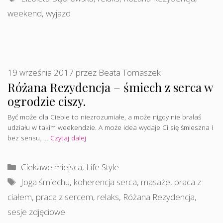
weekend
,
wyjazd
19 września 2017
przez
Beata Tomaszek
Różana Rezydencja – śmiech z serca w
ogrodzie ciszy.
Być może dla Ciebie to niezrozumiałe, a może nigdy nie brałaś
udziału w takim weekendzie. A może idea wydaje Ci się śmieszna i
bez sensu. …
Czytaj dalej
Kategorie
Ciekawe miejsca
,
Life Style
Tagi
Joga śmiechu
,
koherencja serca
,
masaże
,
praca z
ciałem
,
praca z sercem
,
relaks
,
Różana Rezydencja
,
sesje zdjęciowe