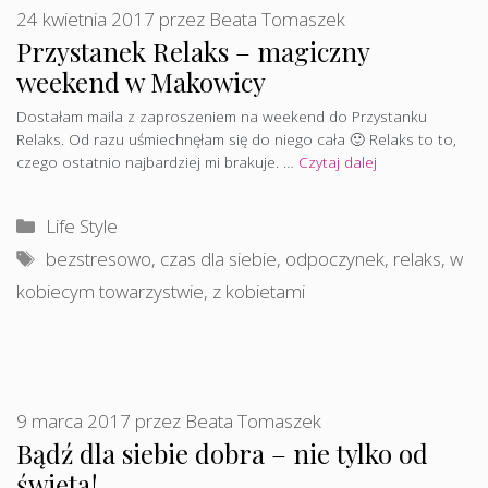
24 kwietnia 2017
przez
Beata Tomaszek
Przystanek Relaks – magiczny
weekend w Makowicy
Dostałam maila z zaproszeniem na weekend do Przystanku
Relaks. Od razu uśmiechnęłam się do niego cała 🙂 Relaks to to,
czego ostatnio najbardziej mi brakuje. …
Czytaj dalej
Kategorie
Life Style
Tagi
bezstresowo
,
czas dla siebie
,
odpoczynek
,
relaks
,
w
kobiecym towarzystwie
,
z kobietami
9 marca 2017
przez
Beata Tomaszek
Bądź dla siebie dobra – nie tylko od
święta!