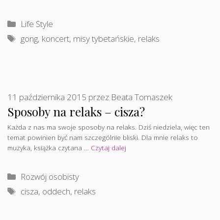
Kategorie
Life Style
Tagi
gong
,
koncert
,
misy tybetańskie
,
relaks
11 października 2015
przez
Beata Tomaszek
Sposoby na relaks – cisza?
Każda z nas ma swoje sposoby na relaks. Dziś niedziela, więc ten
temat powinien być nam szczególnie bliski. Dla mnie relaks to
muzyka, książka czytana …
Czytaj dalej
Kategorie
Rozwój osobisty
Tagi
cisza
,
oddech
,
relaks