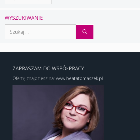
WYSZUKIWANIE
Szukaj:
ZAPRASZAM DO WSPÓŁPRACY
Ofertę znajdziesz na:
www.beatatomaszek.pl