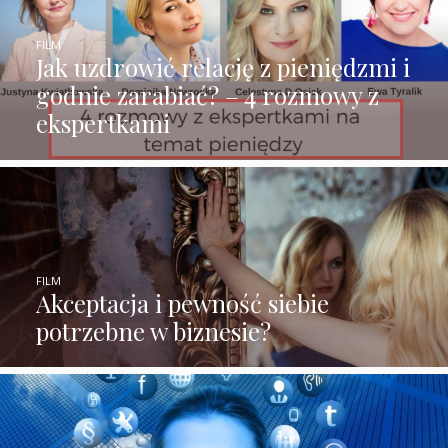
FILM
Jak uzdrowić relację z pieniędzmi i
godnie zarabiać? – 4 rozmowy z
ekspertkami
FILM
Akceptacja i pewność siebie
potrzebne w biznesie?