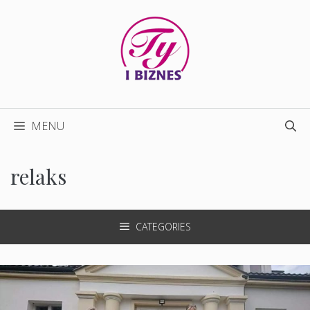
Przejdź
do
treści
MENU
relaks
CATEGORIES