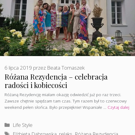
6 lipca 2019
przez
Beata Tomaszek
Różana Rezydencja – celebracja
radości i kobiecości
Różaną Rezydencję miałam okazję odwiedzić już po raz trzeci.
Zawsze chętnie spędzam tam czas. Tym razem był to czerwcowy
weekend pełen słońca. Było przepięknie! Wspaniałe …
Czytaj dalej
Kategorie
Life Style
Tagi
Elżbieta Dąbrowska
,
relaks
,
Różana Rezydencja
,