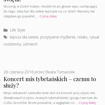
Wczoraj, w Dzień Kobiet, chodził mi po głowie wpis zachęcający
do tego, żeby być dla siebie lepszymi na co dzień. Niestety nie
zdążyłam go popełnić, …
Czytaj dalej
Kategorie
Life Style
Tagi
lepsza dla siebie
,
pozytywne myślenie
,
relaks
,
rytuał
codzienny
,
uśmiech
26 czerwca 2016
przez
Beata Tomaszek
Koncert mis tybetańskich – czemu to
służy?
Moja ciekawość zawiodła mnie dziś na koncert przy użyciu mis
dźwiękowych (często zwanych tybetańskimi) i gongu tam-tam do
CUDu Grochów. Brzmi poważnie, a wyglądało to …
Czytaj dalej