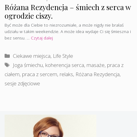
Różana Rezydencja – śmiech z serca w
ogrodzie ciszy.
Być może dla Ciebie to niezrozumiałe, a może nigdy nie brałaś
udziału w takim weekendzie. A może idea wydaje Ci się śmieszna i
bez sensu. …
Czytaj dalej
Kategorie
Ciekawe miejsca
,
Life Style
Tagi
Joga śmiechu
,
koherencja serca
,
masaże
,
praca z
ciałem
,
praca z sercem
,
relaks
,
Różana Rezydencja
,
sesje zdjęciowe