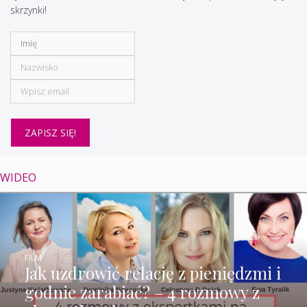
skrzynki!
WIDEO
FILM
Jak uzdrowić relację z pieniędzmi i
godnie zarabiać? – 4 rozmowy z