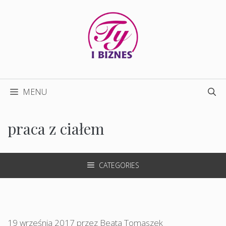
Przejdź
do
treści
MENU
praca z ciałem
CATEGORIES
19 września 2017
przez
Beata Tomaszek