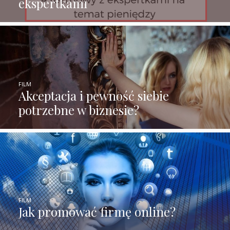
ekspertkami
FILM
Akceptacja i pewność siebie
potrzebne w biznesie?
FILM
Jak promować firmę online?