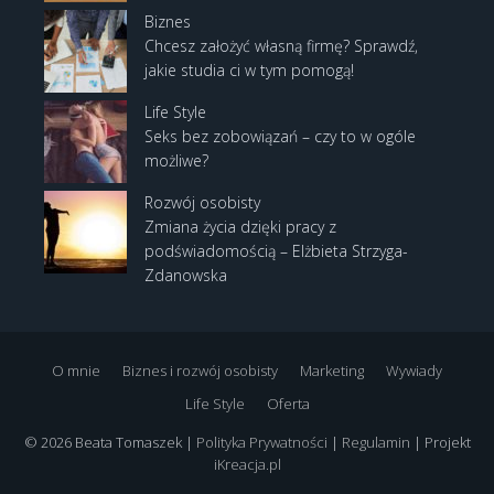
Biznes
Chcesz założyć własną firmę? Sprawdź,
jakie studia ci w tym pomogą!
Life Style
Seks bez zobowiązań – czy to w ogóle
możliwe?
Rozwój osobisty
Zmiana życia dzięki pracy z
podświadomością – Elżbieta Strzyga-
Zdanowska
O mnie
Biznes i rozwój osobisty
Marketing
Wywiady
Life Style
Oferta
© 2026 Beata Tomaszek |
Polityka Prywatności
|
Regulamin
| Projekt
iKreacja.pl