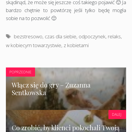
skądinąd, że może się jeszcze coś takiego pojawić 🙂 Ja
bardzo chętnie to powtórzę jeśli tylko będę mogła
sobie na to pozwolić 🙂
Tagi
bezstresowo
,
czas dla siebie
,
odpoczynek
,
relaks
,
w kobiecym towarzystwie
,
z kobietami
POPRZEDNIE
Włącz się do gry – Zuzanna
Sentkowska
DALEJ
Co zrobić, by klienci pokochali Twoją