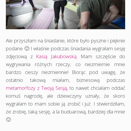
Ale przyszłam na śniadanie, które było pyszne i pięknie
podane 🙂 I właśnie podczas śniadania wygrałam sesję
zdjęciową z
Kasią Jakubowską
. Mam szczęście do
wygrywania różnych rzeczy, co niezmiernie mnie
bardzo cieszy niezmiennie! Biorąc pod uwagę, że
ostatnio takową miałam, biznesową podczas
metamorfozy z Twoją Sesją
, to nawet chciałam oddać
komuś nagrodę, ale dziewczyny uznały, że skoro
wygrałam to mam sobie ją zrobić i już. I stwierdziłam,
że zrobię, taką sesję, a la buduarową, bardziej dla mnie
🙂