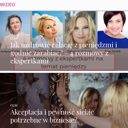
WIDEO
FILM
Jak uzdrowić relację z pieniędzmi i
godnie zarabiać? – 4 rozmowy z
ekspertkami
FILM
Akceptacja i pewność siebie
potrzebne w biznesie?