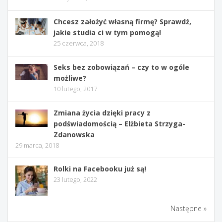
Chcesz założyć własną firmę? Sprawdź,
jakie studia ci w tym pomogą!
25 czerwca, 2018
Seks bez zobowiązań – czy to w ogóle
możliwe?
10 lutego, 2017
Zmiana życia dzięki pracy z
podświadomością – Elżbieta Strzyga-
Zdanowska
29 marca, 2018
Rolki na Facebooku już są!
23 lutego, 2022
Następne »