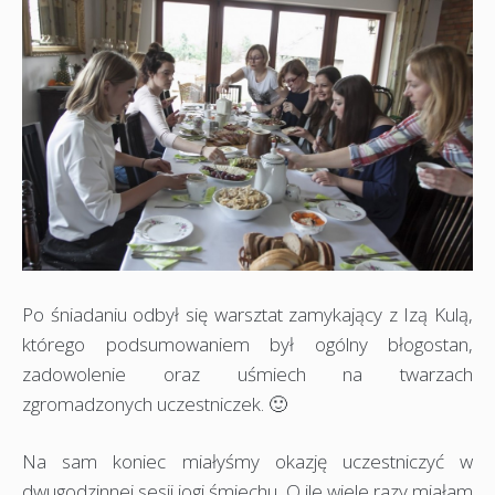
Po śniadaniu odbył się warsztat zamykający z Izą Kulą,
którego podsumowaniem był ogólny błogostan,
zadowolenie oraz uśmiech na twarzach
zgromadzonych uczestniczek. 🙂
Na sam koniec miałyśmy okazję uczestniczyć w
dwugodzinnej sesji jogi śmiechu. O ile wiele razy miałam