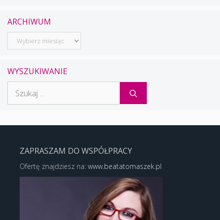
ARCHIWUM
Archiwum
WYSZUKIWANIE
Szukaj:
ZAPRASZAM DO WSPÓŁPRACY
Ofertę znajdziesz na:
www.beatatomaszek.pl