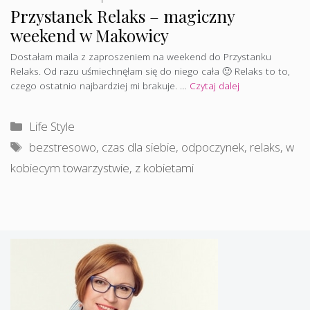
Przystanek Relaks – magiczny
weekend w Makowicy
Dostałam maila z zaproszeniem na weekend do Przystanku
Relaks. Od razu uśmiechnęłam się do niego cała 🙂 Relaks to to,
czego ostatnio najbardziej mi brakuje. …
Czytaj dalej
Kategorie
Life Style
Tagi
bezstresowo
,
czas dla siebie
,
odpoczynek
,
relaks
,
w
kobiecym towarzystwie
,
z kobietami