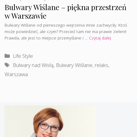
Bulwary Wiślane – piękna przestrzeń
w Warszawie
Bulwary Wiślane od pierwszego wejrzenia mnie zachwyciły. Ktoś
może powiedzieć, ale czym? Przecież tam nie ma prawie zieleni!
Prawda, ale jest to miejsce przemyślane i …
Czytaj dalej
Kategorie
Life Style
Tagi
Bulwary nad Wisłą
,
Bulwary Wiślane
,
relaks
,
Warszawa