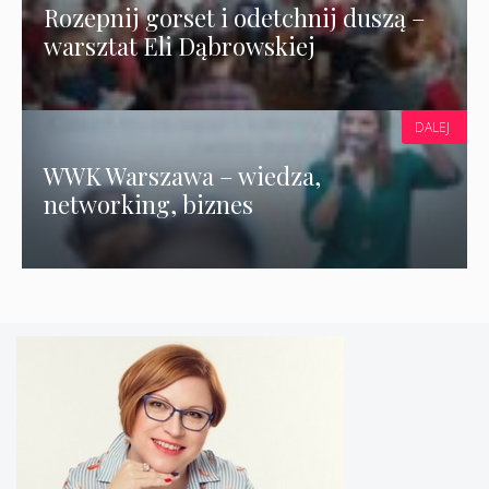
Rozepnij gorset i odetchnij duszą –
warsztat Eli Dąbrowskiej
DALEJ
WWK Warszawa – wiedza,
networking, biznes