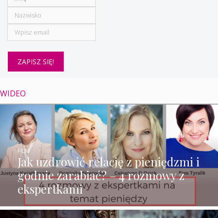
WIDEO
FILM
Jak uzdrowić relację z pieniędzmi i
godnie zarabiać? – 4 rozmowy z
ekspertkami