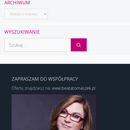
ARCHIWUM
Archiwum
WYSZUKIWANIE
Szukaj:
ZAPRASZAM DO WSPÓŁPRACY
Ofertę znajdziesz na:
www.beatatomaszek.pl