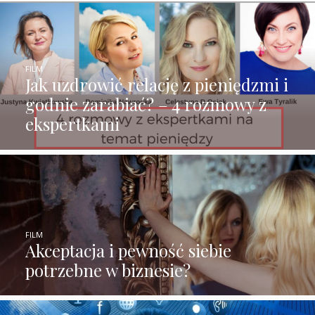
FILM
Jak uzdrowić relację z pieniędzmi i
godnie zarabiać? – 4 rozmowy z
ekspertkami
FILM
Akceptacja i pewność siebie
potrzebne w biznesie?