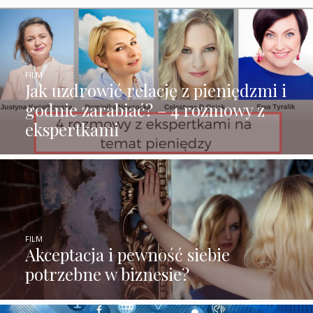
FILM
Jak uzdrowić relację z pieniędzmi i
godnie zarabiać? – 4 rozmowy z
ekspertkami
FILM
Akceptacja i pewność siebie
potrzebne w biznesie?