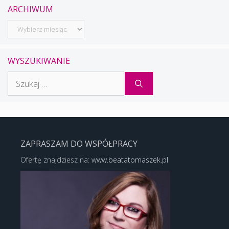
ARCHIWUM
Archiwum
WYSZUKIWANIE
Szukaj:
ZAPRASZAM DO WSPÓŁPRACY
Ofertę znajdziesz na:
www.beatatomaszek.pl