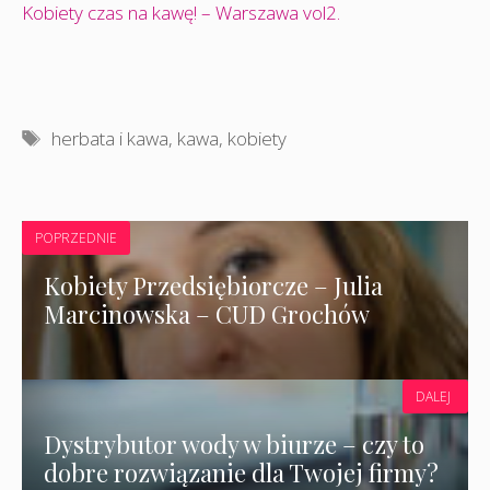
Kobiety czas na kawę! – Warszawa vol2.
Tagi
herbata i kawa
,
kawa
,
kobiety
POPRZEDNIE
Kobiety Przedsiębiorcze – Julia
Marcinowska – CUD Grochów
DALEJ
Dystrybutor wody w biurze – czy to
dobre rozwiązanie dla Twojej firmy?