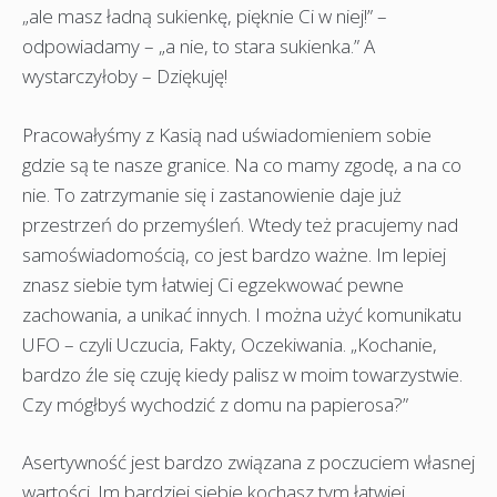
„ale masz ładną sukienkę, pięknie Ci w niej!” –
odpowiadamy – „a nie, to stara sukienka.” A
wystarczyłoby – Dziękuję!
Pracowałyśmy z Kasią nad uświadomieniem sobie
gdzie są te nasze granice. Na co mamy zgodę, a na co
nie. To zatrzymanie się i zastanowienie daje już
przestrzeń do przemyśleń. Wtedy też pracujemy nad
samoświadomością, co jest bardzo ważne. Im lepiej
znasz siebie tym łatwiej Ci egzekwować pewne
zachowania, a unikać innych. I można użyć komunikatu
UFO – czyli Uczucia, Fakty, Oczekiwania. „Kochanie,
bardzo źle się czuję kiedy palisz w moim towarzystwie.
Czy mógłbyś wychodzić z domu na papierosa?”
Asertywność jest bardzo związana z poczuciem własnej
wartości. Im bardziej siebie kochasz tym łatwiej