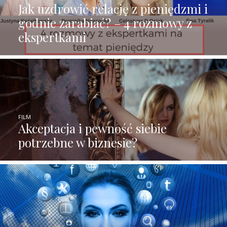
Jak uzdrowić relację z pieniędzmi i
godnie zarabiać? – 4 rozmowy z
ekspertkami
FILM
Akceptacja i pewność siebie
potrzebne w biznesie?