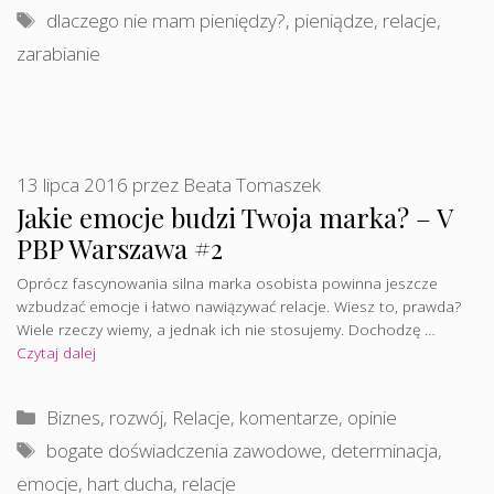
Tagi
dlaczego nie mam pieniędzy?
,
pieniądze
,
relacje
,
zarabianie
13 lipca 2016
przez
Beata Tomaszek
Jakie emocje budzi Twoja marka? – V
PBP Warszawa #2
Oprócz fascynowania silna marka osobista powinna jeszcze
wzbudzać emocje i łatwo nawiązywać relacje. Wiesz to, prawda?
Wiele rzeczy wiemy, a jednak ich nie stosujemy. Dochodzę …
Czytaj dalej
Kategorie
Biznes, rozwój
,
Relacje, komentarze, opinie
Tagi
bogate doświadczenia zawodowe
,
determinacja
,
emocje
,
hart ducha
,
relacje