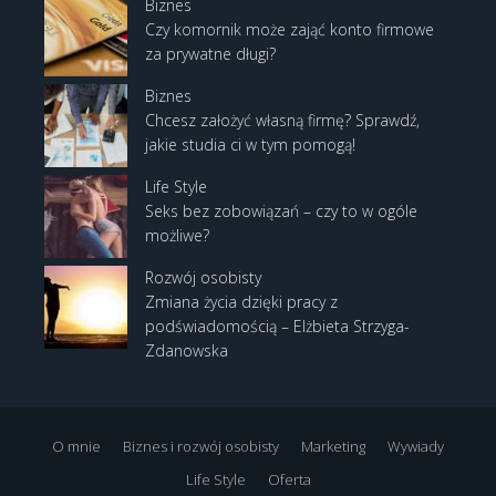
Biznes
Czy komornik może zająć konto firmowe
za prywatne długi?
Biznes
Chcesz założyć własną firmę? Sprawdź,
jakie studia ci w tym pomogą!
Life Style
Seks bez zobowiązań – czy to w ogóle
możliwe?
Rozwój osobisty
Zmiana życia dzięki pracy z
podświadomością – Elżbieta Strzyga-
Zdanowska
O mnie
Biznes i rozwój osobisty
Marketing
Wywiady
Life Style
Oferta