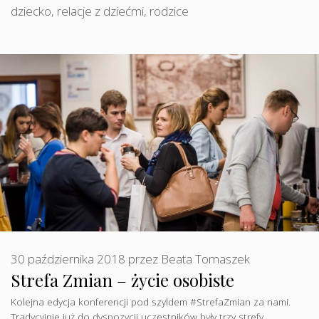
dziecko
,
relacje z dziećmi
,
rodzice
30 października 2018
przez
Beata Tomaszek
Strefa Zmian – życie osobiste
Kolejna edycja konferencji pod szyldem #StrefaZmian za nami.
Tradycyjnie już do dyspozycji uczestników były trzy strefy