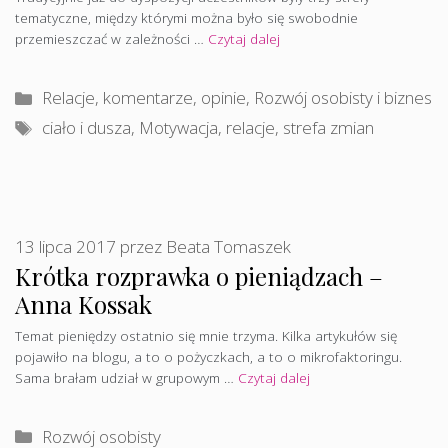
tematyczne, między którymi można było się swobodnie
przemieszczać w zależności …
Czytaj dalej
Kategorie
Relacje, komentarze, opinie
,
Rozwój osobisty i biznes
Tagi
ciało i dusza
,
Motywacja
,
relacje
,
strefa zmian
13 lipca 2017
przez
Beata Tomaszek
Krótka rozprawka o pieniądzach –
Anna Kossak
Temat pieniędzy ostatnio się mnie trzyma. Kilka artykułów się
pojawiło na blogu, a to o pożyczkach, a to o mikrofaktoringu.
Sama brałam udział w grupowym …
Czytaj dalej
Kategorie
Rozwój osobisty