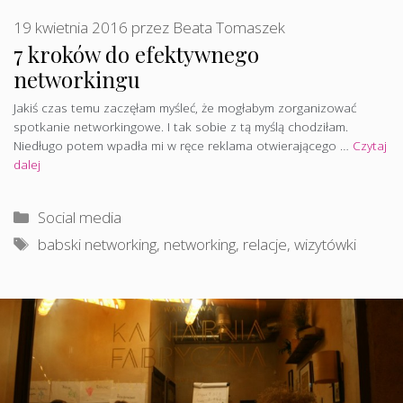
19 kwietnia 2016
przez
Beata Tomaszek
7 kroków do efektywnego
networkingu
Jakiś czas temu zaczęłam myśleć, że mogłabym zorganizować
spotkanie networkingowe. I tak sobie z tą myślą chodziłam.
Niedługo potem wpadła mi w ręce reklama otwierającego …
Czytaj
dalej
Kategorie
Social media
Tagi
babski networking
,
networking
,
relacje
,
wizytówki