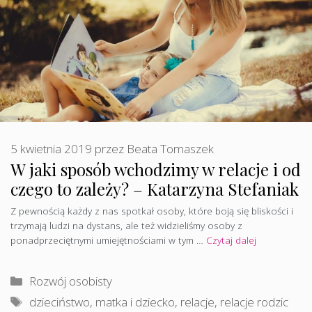
5 kwietnia 2019
przez
Beata Tomaszek
W jaki sposób wchodzimy w relacje i od
czego to zależy? – Katarzyna Stefaniak
Z pewnością każdy z nas spotkał osoby, które boją się bliskości i
trzymają ludzi na dystans, ale też widzieliśmy osoby z
ponadprzeciętnymi umiejętnościami w tym …
Czytaj dalej
Kategorie
Rozwój osobisty
Tagi
dzieciństwo
,
matka i dziecko
,
relacje
,
relacje rodzic