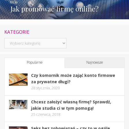
FILM
Jak promować firmę online?
KATEGORIE
Kategorie
Popularne
Najnowsze
Czy komornik może zająć konto firmowe
za prywatne długi?
28 stycznia, 2020
Chcesz założyć własną firmę? Sprawdź,
jakie studia ci w tym pomogą!
25 czerwca, 2018
Seks bez zobowiązań – czy to w ogóle