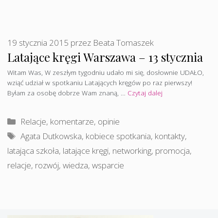
19 stycznia 2015
przez
Beata Tomaszek
Latające kręgi Warszawa – 13 stycznia
Witam Was, W zeszłym tygodniu udało mi się, dosłownie UDAŁO,
wziąć udział w spotkaniu Latających kręgów po raz pierwszy!
Byłam za osobę dobrze Wam znaną, …
Czytaj dalej
Kategorie
Relacje, komentarze, opinie
Tagi
Agata Dutkowska
,
kobiece spotkania
,
kontakty
,
latająca szkoła
,
latające kręgi
,
networking
,
promocja
,
relacje
,
rozwój
,
wiedza
,
wsparcie