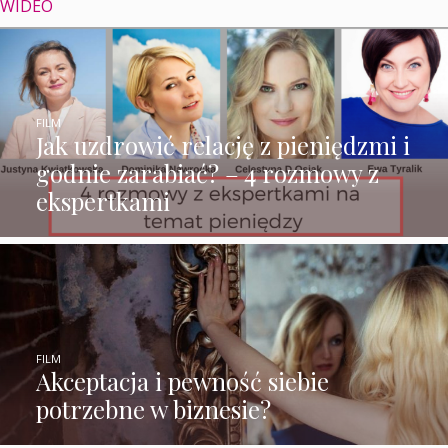
WIDEO
FILM
Jak uzdrowić relację z pieniędzmi i
godnie zarabiać? – 4 rozmowy z
ekspertkami
FILM
Akceptacja i pewność siebie
potrzebne w biznesie?