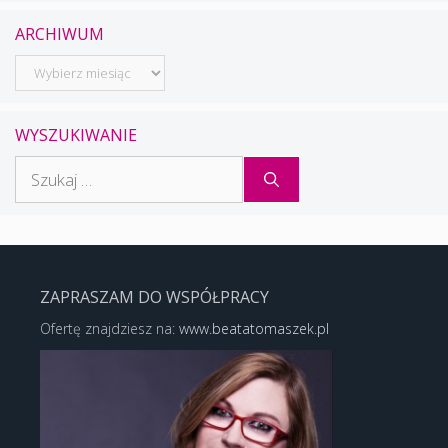
ARCHIWUM
Archiwum
WYSZUKIWANIE
Szukaj:
ZAPRASZAM DO WSPÓŁPRACY
Ofertę znajdziesz na:
www.beatatomaszek.pl