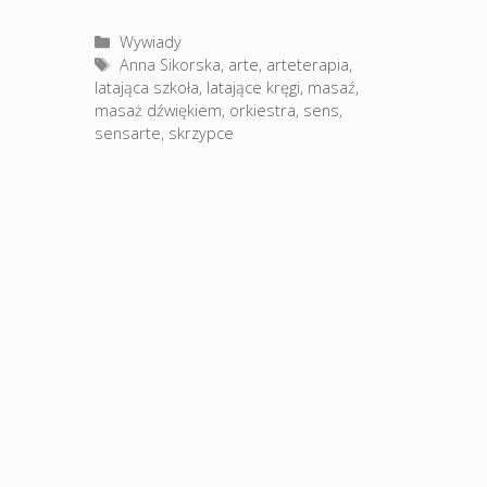
Kategorie
Wywiady
Tagi
Anna Sikorska
,
arte
,
arteterapia
,
latająca szkoła
,
latające kręgi
,
masaź
,
masaż dźwiękiem
,
orkiestra
,
sens
,
sensarte
,
skrzypce