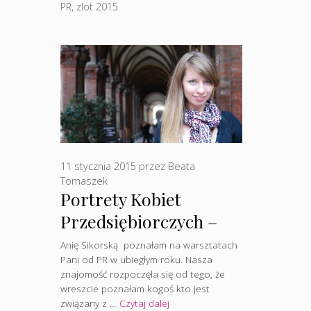
PR
,
zlot 2015
11 stycznia 2015
przez
Beata
Tomaszek
Portrety Kobiet
Przedsiębiorczych –
Anna Sikorska
Anię Sikorską poznałam na warsztatach
Pani od PR w ubiegłym roku. Nasza
znajomość rozpoczęła się od tego, że
wreszcie poznałam kogoś kto jest
związany z …
Czytaj dalej