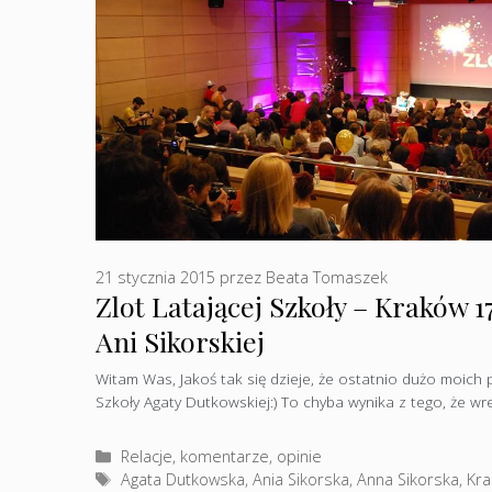
21 stycznia 2015
przez
Beata Tomaszek
Zlot Latającej Szkoły – Kraków 17
Ani Sikorskiej
Witam Was, Jakoś tak się dzieje, że ostatnio dużo moich
Szkoły Agaty Dutkowskiej:) To chyba wynika z tego, że w
Kategorie
Relacje, komentarze, opinie
Tagi
Agata Dutkowska
,
Ania Sikorska
,
Anna Sikorska
,
Kr