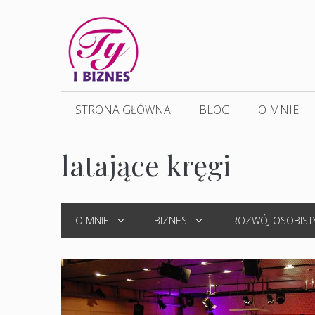
Przejdź
do
treści
STRONA GŁÓWNA
BLOG
O MNIE
latające kręgi
O MNIE
BIZNES
ROZWÓJ OSOBIST