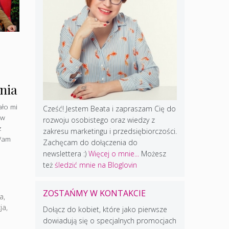
nia
ało mi
Cześć! Jestem Beata i zapraszam Cię do
 w
rozwoju osobistego oraz wiedzy z
z
zakresu marketingu i przedsiębiorczości.
Wam
Zachęcam do dołączenia do
newslettera :)
Więcej o mnie...
Możesz
też
śledzić mnie na Bloglovin
ZOSTAŃMY W KONTAKCIE
ła
,
ja
,
Dołącz do kobiet, które jako pierwsze
dowiadują się o specjalnych promocjach