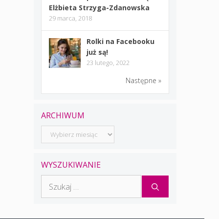
Elżbieta Strzyga-Zdanowska
29 marca, 2018
Rolki na Facebooku
już są!
23 lutego, 2022
Następne »
ARCHIWUM
Archiwum
WYSZUKIWANIE
Szukaj: