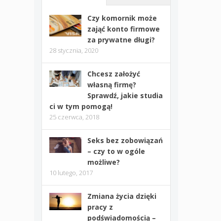
Czy komornik może
zająć konto firmowe
za prywatne długi?
28 stycznia, 2020
Chcesz założyć
własną firmę?
Sprawdź, jakie studia
ci w tym pomogą!
25 czerwca, 2018
Seks bez zobowiązań
– czy to w ogóle
możliwe?
10 lutego, 2017
Zmiana życia dzięki
pracy z
podświadomością –