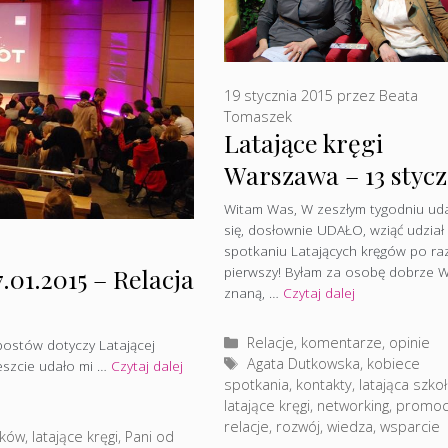
19 stycznia 2015
przez
Beata
Tomaszek
Latające kręgi
Warszawa – 13 stycz
Witam Was, W zeszłym tygodniu ud
się, dosłownie UDAŁO, wziąć udział
spotkaniu Latających kręgów po ra
pierwszy! Byłam za osobę dobrze 
.01.2015 – Relacja
znaną, …
Czytaj dalej
Kategorie
Relacje, komentarze, opinie
 postów dotyczy Latającej
Tagi
Agata Dutkowska
,
kobiece
reszcie udało mi …
Czytaj dalej
spotkania
,
kontakty
,
latająca szko
latające kręgi
,
networking
,
promoc
relacje
,
rozwój
,
wiedza
,
wsparcie
aków
,
latające kręgi
,
Pani od