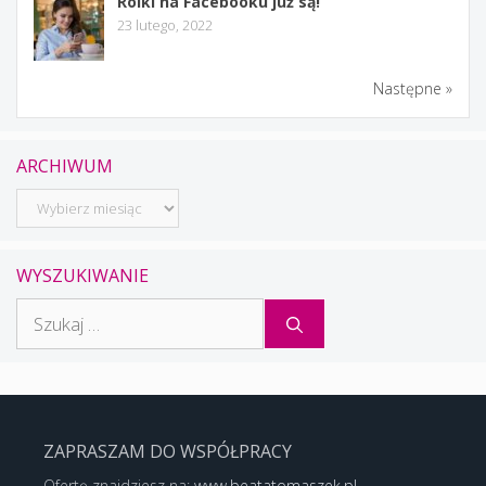
Rolki na Facebooku już są!
23 lutego, 2022
Następne »
ARCHIWUM
Archiwum
WYSZUKIWANIE
Szukaj:
ZAPRASZAM DO WSPÓŁPRACY
Ofertę znajdziesz na:
www.beatatomaszek.pl