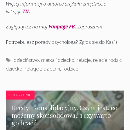
Więcej informacji o autorce artykułu znajdziecie
klikając
TU
.
Zaglądaj też na mój
Fanpage FB.
Zapraszam!
Potrzebujesz porady psychologa? Zgłoś się do Kasi:)
Tagi
dzieciństwo
,
matka i dziecko
,
relacje
,
relacje rodzic
dziecko
,
relacje z dziećmi
,
rodzice
POPRZEDNIE
Kredyt Konsolidacyjny. Czym jest, co
możemy skonsolidować i czy warto
go brać?