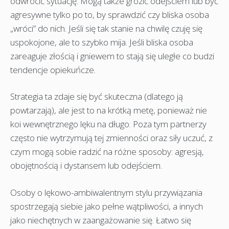
odwrócić sytuację. Mogą także grozić odejściem lub być
agresywne tylko po to, by sprawdzić czy bliska osoba
„wróci” do nich. Jeśli się tak stanie na chwilę czuję się
uspokojone, ale to szybko mija. Jeśli bliska osoba
zareaguje złością i gniewem to stają się uległe co budzi
tendencje opiekuńcze.
Strategia ta zdaje się być skuteczna (dlatego ją
powtarzają), ale jest to na krótką metę, ponieważ nie
koi wewnętrznego lęku na długo. Poza tym partnerzy
często nie wytrzymują tej zmienności oraz siły uczuć, z
czym mogą sobie radzić na różne sposoby: agresją,
obojętnością i dystansem lub odejściem.
Osoby o lękowo-ambiwalentnym stylu przywiązania
spostrzegają siebie jako pełne wątpliwości, a innych
jako niechętnych w zaangażowanie się. Łatwo się