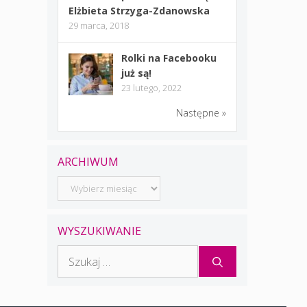
Elżbieta Strzyga-Zdanowska
29 marca, 2018
Rolki na Facebooku
już są!
23 lutego, 2022
Następne »
ARCHIWUM
Archiwum
WYSZUKIWANIE
Szukaj: