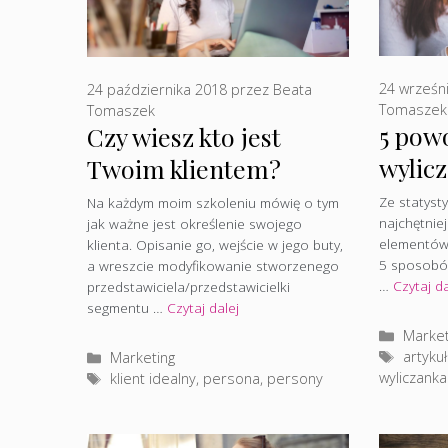
24 wrześn
24 października 2018
przez
Beata
Tomaszek
Tomaszek
5 pow
Czy wiesz kto jest
wylicz
Twoim klientem?
popul
Ze statyst
Na każdym moim szkoleniu mówię o tym
najchętniej
jak ważne jest określenie swojego
elementów,
klienta. Opisanie go, wejście w jego buty,
5 sposobów
a wreszcie modyfikowanie stworzenego
…
Czytaj da
przedstawiciela/przedstawicielki
segmentu …
Czytaj dalej
Katego
Market
Tagi
artykuł
Kategorie
Marketing
wyliczanka
Tagi
klient idealny
,
persona
,
persony