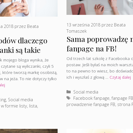
13 września 2018
przez
Beata
ia 2018
przez
Beata
Tomaszek
Sama poprowadzę 
odów dlaczego
fanpage na FB!
anki są takie
arne
Od trzech lat szkolę z Facebooka 
yk mojego bloga wynika, że
postaw. Jeśli byłaś na moich warszt
 czytane są wyliczanki, czyli 5
to na pewno to wiesz, bo doświadc
 które tworzą markę osobistą,
ich i wyszłaś z głową …
Czytaj dalej
 na jeża. To nie dotyczy tylko
lej
Kategorie
Social media
Tagi
Facebook fanpage
,
fanpage F
rie
ing
,
Social media
prowadzenie fanpage FB
,
strona 
 w formie listy
,
lista
,