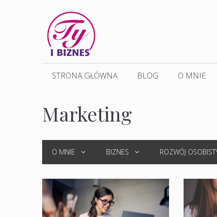
Przejdź
do
treści
STRONA GŁÓWNA
BLOG
O MNIE
Marketing
O MNIE
BIZNES
ROZWÓJ OSOBIST