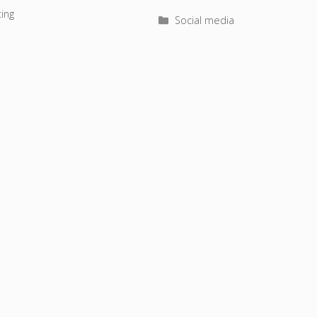
rie
ing
Kategorie
Social media