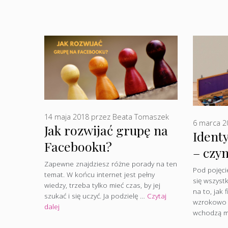
14 maja 2018
przez
Beata Tomaszek
6 marca 2
Jak rozwijać grupę na
Identy
Facebooku?
– czym
Zapewne znajdziesz różne porady na ten
jest 
Pod pojęcie
temat. W końcu internet jest pełny
się wszystk
wiedzy, trzeba tylko mieć czas, by jej
na to, jak 
szukać i się uczyć. Ja podzielę …
Czytaj
wzrokowo p
dalej
wchodzą 