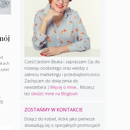
mój
od
Cześć! Jestem Beata i zapraszam Cię do
atach
rozwoju osobistego oraz wiedzy z
zyłaś
zakresu marketingu i przedsiębiorczości.
Zachęcam do dołączenia do
newslettera :)
Więcej o mnie...
Możesz
też
śledzić mnie na Bloglovin
B
,
FB
ZOSTAŃMY W KONTAKCIE
Dołącz do kobiet, które jako pierwsze
dowiadują się o specjalnych promocjach