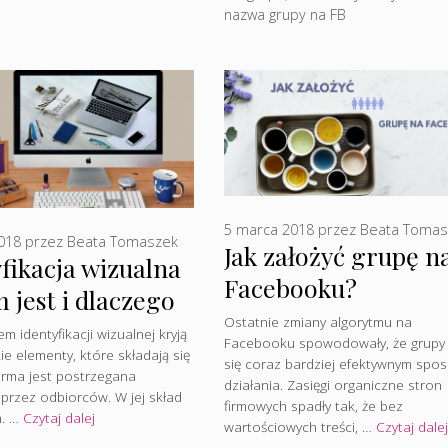
nazwa grupy na FB
5 marca 2018
przez
Beata Tomas
018
przez
Beata Tomaszek
Jak założyć grupę n
fikacja wizualna
Facebooku?
 jest i dlaczego
Ostatnie zmiany algorytmu na
taka ważna?
m identyfikacji wizualnej kryją
Facebooku spowodowały, że grupy 
ie elementy, które składają się
się coraz bardziej efektywnym sp
firma jest postrzegana
działania. Zasięgi organiczne stron
rzez odbiorców. W jej skład
firmowych spadły tak, że bez
m. …
Czytaj dalej
wartościowych treści, …
Czytaj dalej