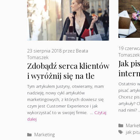
19 czerwc
23 sierpnia 2018
przez
Beata
Tomaszek
Tomaszek
Jak pi
Zdobądź serca klientów
inter
i wyróżnij się na tle
konkurencji – Justyna
Ostatnio w
Tym artykułem Justyny, otwieramy, mam
pisać artyk
nadzieję, nowy cykl artykułów
Jakubczyk
Chcesz pis
marketingowych, z których dowiesz się
artykuły? 
czym jest Customer Experience i jak
nad nimi?
wykorzystać to w swojej firmie. …
Czytaj
dalej
Katego
Market
Tagi
jak pis
Kategorie
Marketing