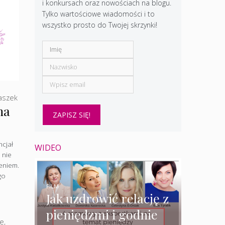
i konkursach oraz nowościach na blogu.
Tylko wartościowe wiadomości i to
wszystko prosto do Twojej skrzynki!
aszek
na
cjał
WIDEO
 nie
eniem.
go
FILM
Jak uzdrowić relację z
pieniędzmi i godnie
ne
,