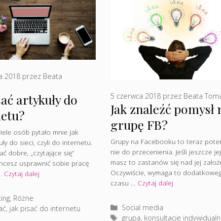
a 2018
przez
Beata
5 czerwca 2018
przez
Beata Tom
sać artykuły do
Jak znaleźć pomysł 
netu?
grupę FB?
iele osób pytało mnie jak
Grupy na Facebooku to teraz poten
uły do sieci, czyli do internetu.
nie do przecenienia. Jeśli jeszcze jej
ać dobre, „czytające się”
masz to zastanów się nad jej założ
Chcesz usprawnić sobie pracę
Oczywiście, wymaga to dodatkowe
 …
Czytaj dalej
czasu …
Czytaj dalej
rie
ing
,
Różne
Kategorie
Social media
ać
,
jak pisać do internetu
Tagi
grupa
,
konsultacje indywidual