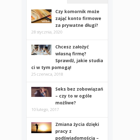
Czy komornik może
zająć konto firmowe
za prywatne długi?
28 stycznia, 2020
Chcesz założyć
własną firmę?
Sprawdź, jakie studia
ci w tym pomogą!
25 czerwca, 2018
Seks bez zobowiązań
– czy to w ogóle
możliwe?
10 lutego, 2017
Zmiana życia dzięki
pracy z
podświadomością –