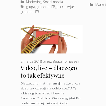
Kategorie
Marketing
,
Social media
Katego
Market
Tagi
grupa
,
grupa na FB
,
jak rozwijać
grupę na FB
2 marca 2018
przez
Beata Tomaszek
Video, live – dlaczego
to tak efektywne
formaty?
Dlaczego format transmisji na żywo, czy
video tak działają na odbiorców? A Ty
lubisz oglądać video i live’y na
Facebooku? Jak to u Ciebie wygląda? Bo
ja ulegam mojej ciekawości albo