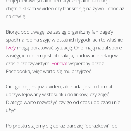
mojej ciekawości albo tematycznej albo ludzkiej i
chętnie klikam w video czy transmisję na żywo… chociaż
na chwilę.
Biorąc pod uwagę, że zasięg organiczny fan page’y
spadł na łeb na szyję w ostatnich tygodniach to właśnie
live’y
mogą poratować sytuację. One mają nadal spore
zasięgi, ich celem jest interakcja, budowanie relacji w
czasie rzeczywistym.
Format
wspierany przez
Facebooka, więc warto się mu przyjrzeć.
Ciut gorzej jest już z video, ale nadal jest to format
uprzywilejowany w stosunku do linków, czy zdjęć.
Dlatego warto rozważyć czy go od czas udo czasu nie
użyć.
Po prostu stajemy się coraz bardziej 'obrazkowi”, bo