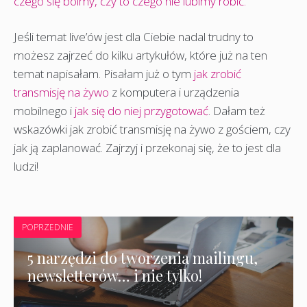
czego się boimy, czy to czego nie lubimy robić.
Jeśli temat live’ów jest dla Ciebie nadal trudny to
możesz zajrzeć do kilku artykułów, które już na ten
temat napisałam. Pisałam już o tym
jak zrobić
transmisję na żywo
z komputera i urządzenia
mobilnego i
jak się do niej przygotować
. Dałam też
wskazówki jak zrobić transmisję na żywo z gościem, czy
jak ją zaplanować. Zajrzyj i przekonaj się, że to jest dla
ludzi!
POPRZEDNIE
5 narzędzi do tworzenia mailingu,
newsletterów… i nie tylko!