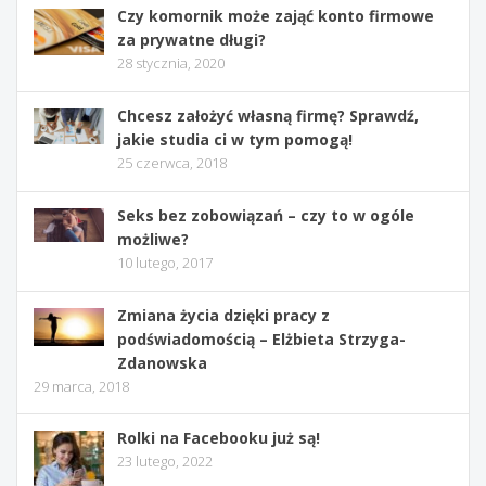
Czy komornik może zająć konto firmowe
za prywatne długi?
28 stycznia, 2020
Chcesz założyć własną firmę? Sprawdź,
jakie studia ci w tym pomogą!
25 czerwca, 2018
Seks bez zobowiązań – czy to w ogóle
możliwe?
10 lutego, 2017
Zmiana życia dzięki pracy z
podświadomością – Elżbieta Strzyga-
Zdanowska
29 marca, 2018
Rolki na Facebooku już są!
23 lutego, 2022