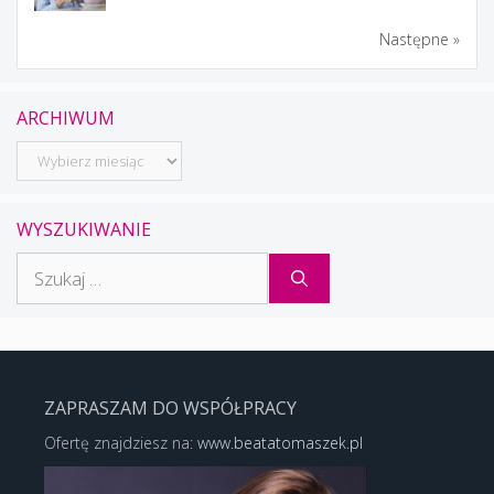
Następne »
ARCHIWUM
Archiwum
WYSZUKIWANIE
Szukaj:
ZAPRASZAM DO WSPÓŁPRACY
Ofertę znajdziesz na:
www.beatatomaszek.pl