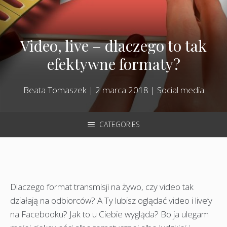
Video, live – dlaczego to tak
efektywne formaty?
Beata Tomaszek
|
2 marca 2018
|
Social media
CATEGORIES
Dlaczego format transmisji na żywo, czy video tak
działają na odbiorców? A Ty lubisz oglądać video i live’y
na Facebooku? Jak to u Ciebie wygląda? Bo ja ulegam