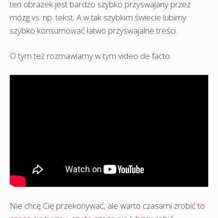
ten obrazek jest bardzo szybko przyswajany przez
mózg vs. np. tekst. A w tak szybkim świecie lubimy
szybko konsumować łatwo przyswajalne treści.
O tym też rozmawiamy w tym video de facto.
Nie chcę Cię przekonywać, ale warto czasami zrobić
to