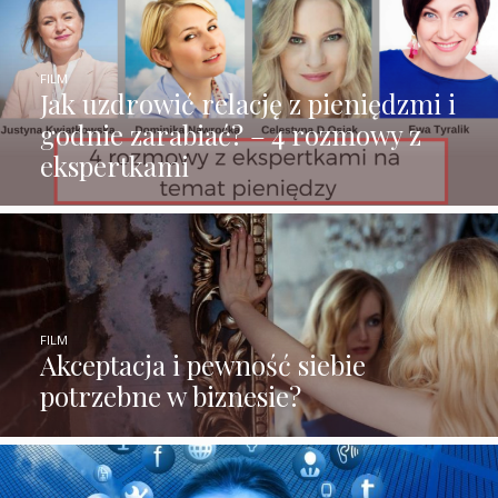
FILM
Jak uzdrowić relację z pieniędzmi i
godnie zarabiać? – 4 rozmowy z
ekspertkami
FILM
Akceptacja i pewność siebie
potrzebne w biznesie?