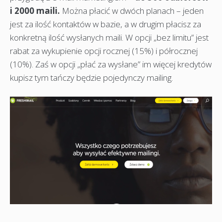
i 2000 maili.
Można płacić w dwóch planach – jeden
jest za ilość kontaktów w bazie, a w drugim płacisz za
konkretną ilość wysłanych maili. W opcji „bez limitu” jest
rabat za wykupienie opcji rocznej (15%) i półrocznej
(10%). Zaś w opcji „płać za wysłane” im więcej kredytów
kupisz tym tańczy będzie pojedynczy mailing.