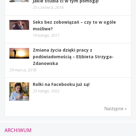
jakie studia ci w tym pomogą!
25 czerwca, 2018
Seks bez zobowiązań – czy to w ogóle
możliwe?
10 lutego, 2017
Zmiana życia dzięki pracy z
podświadomością – Elżbieta Strzyga-
Zdanowska
29 marca, 2018
Rolki na Facebooku już są!
23 lutego, 2022
Następne »
ARCHIWUM