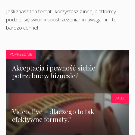
Jeśli znasz ten temat i korzystasz z innej platformy –
podziel się swoimi spostrzeżeniami i uwagami – to
bardzo cenne!
POPRZEDNIE
Akceptacja i pewność siebie
potrzebne w biznesie?
DALEJ
Video, live – dlaczego to tak
efektywne formaty?