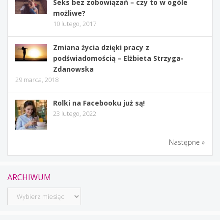
Seks bez zobowiązań – czy to w ogóle
możliwe?
10 lutego, 2017
Zmiana życia dzięki pracy z
podświadomością – Elżbieta Strzyga-
Zdanowska
29 marca, 2018
Rolki na Facebooku już są!
23 lutego, 2022
Następne »
ARCHIWUM
Archiwum