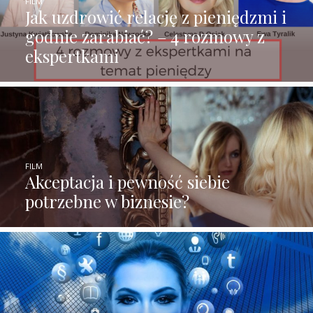
FILM
Jak uzdrowić relację z pieniędzmi i
godnie zarabiać? – 4 rozmowy z
ekspertkami
FILM
Akceptacja i pewność siebie
potrzebne w biznesie?