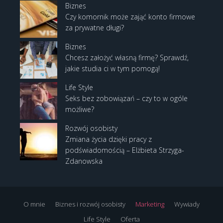
Biznes
Czy komornik może zająć konto firmowe
za prywatne długi?
Biznes
Chcesz założyć własną firmę? Sprawdź,
jakie studia ci w tym pomogą!
Life Style
Seks bez zobowiązań – czy to w ogóle
możliwe?
Rozwój osobisty
Zmiana życia dzięki pracy z
podświadomością – Elżbieta Strzyga-
Zdanowska
O mnie
Biznes i rozwój osobisty
Marketing
Wywiady
Life Style
Oferta