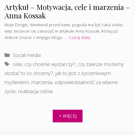
Artykuł – Motywacja, cele i marzenia –
Anna Kossak
Moje Drogie, Weekend przed nami, pogoda ma być taka sobie,
więc możecie się zanurzyć w artykule Anny Kossak, którą już
dobrze znacie z mojego bloga. …
Czytaj dalej
Kategorie
Social media
Tagi
cele
,
czy chcenie wystarczy?
,
czy zawsze możemy
dostać to co chcemy?
,
jak to jest z życzeniowym
myśleniem
,
marzenia
,
odpowiedzialność za własne
życie
,
realizacja celów
+ WIĘCEJ