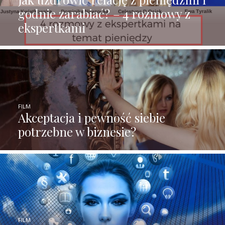
godnie zarabiać? – 4 rozmowy z
ekspertkami
FILM
Akceptacja i pewność siebie
potrzebne w biznesie?
FILM