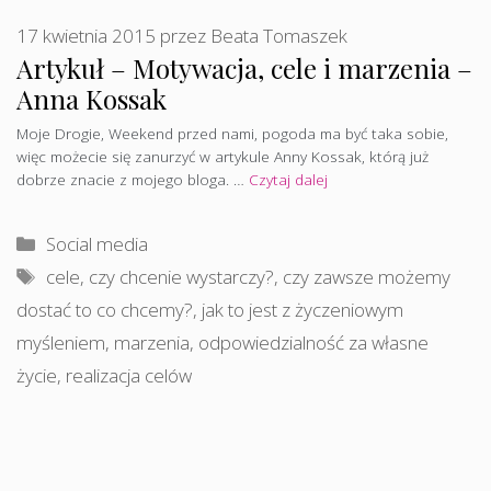
17 kwietnia 2015
przez
Beata Tomaszek
Artykuł – Motywacja, cele i marzenia –
Anna Kossak
Moje Drogie, Weekend przed nami, pogoda ma być taka sobie,
więc możecie się zanurzyć w artykule Anny Kossak, którą już
dobrze znacie z mojego bloga. …
Czytaj dalej
Kategorie
Social media
Tagi
cele
,
czy chcenie wystarczy?
,
czy zawsze możemy
dostać to co chcemy?
,
jak to jest z życzeniowym
myśleniem
,
marzenia
,
odpowiedzialność za własne
życie
,
realizacja celów