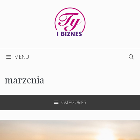
Przejdź
do
treści
MENU
marzenia
CATEGORIES