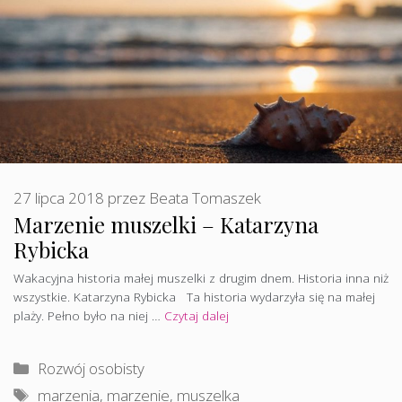
27 lipca 2018
przez
Beata Tomaszek
Marzenie muszelki – Katarzyna
Rybicka
Wakacyjna historia małej muszelki z drugim dnem. Historia inna niż
wszystkie. Katarzyna Rybicka Ta historia wydarzyła się na małej
plaży. Pełno było na niej …
Czytaj dalej
Kategorie
Rozwój osobisty
Tagi
marzenia
,
marzenie
,
muszelka