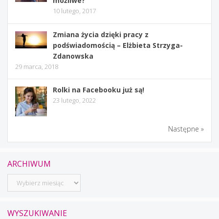
możliwe?
10 lutego, 2017
Zmiana życia dzięki pracy z
podświadomością – Elżbieta Strzyga-
Zdanowska
29 marca, 2018
Rolki na Facebooku już są!
23 lutego, 2022
Następne »
ARCHIWUM
Archiwum
WYSZUKIWANIE