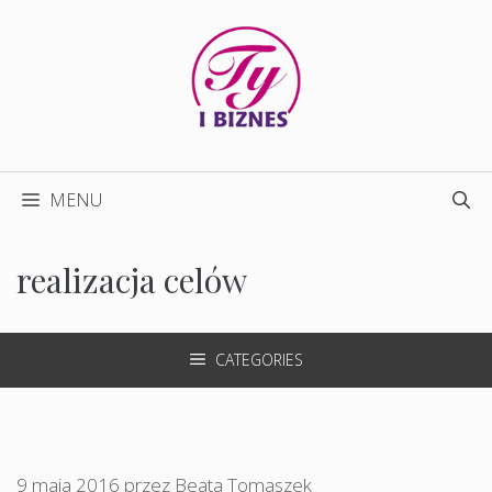
Przejdź
do
treści
MENU
realizacja celów
CATEGORIES
9 maja 2016
przez
Beata Tomaszek