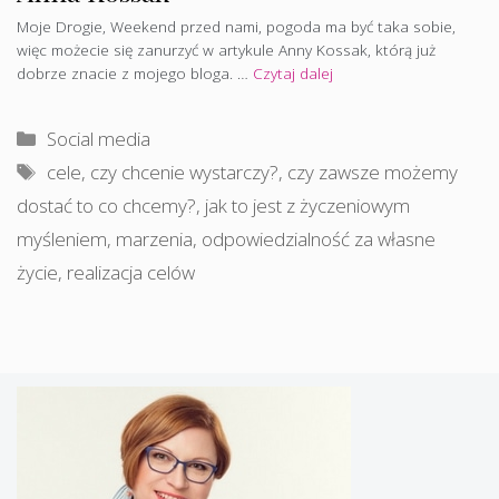
Moje Drogie, Weekend przed nami, pogoda ma być taka sobie,
więc możecie się zanurzyć w artykule Anny Kossak, którą już
dobrze znacie z mojego bloga. …
Czytaj dalej
Kategorie
Social media
Tagi
cele
,
czy chcenie wystarczy?
,
czy zawsze możemy
dostać to co chcemy?
,
jak to jest z życzeniowym
myśleniem
,
marzenia
,
odpowiedzialność za własne
życie
,
realizacja celów