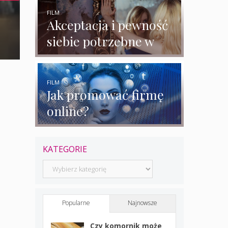
rozmowy z
ekspertkami
FILM
Akceptacja i pewność
siebie potrzebne w
biznesie?
FILM
Jak promować firmę
online?
KATEGORIE
Kategorie
Popularne
Najnowsze
Czy komornik może