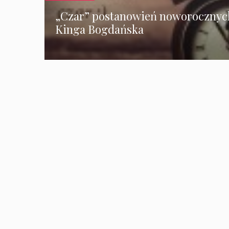
„Czar” postanowień noworocznyc
Kinga Bogdańska