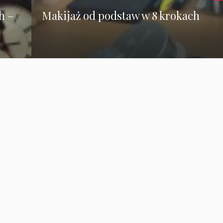
h –
Makijaż od podstaw w 8 krokach