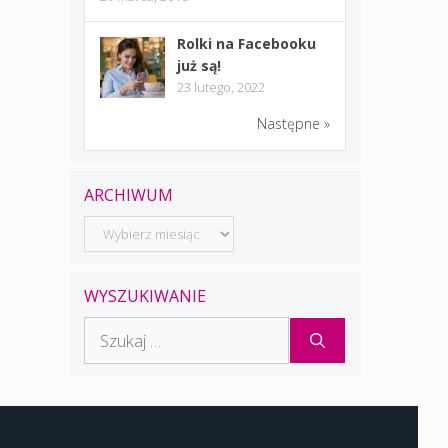
Rolki na Facebooku
już są!
23 lutego, 2022
Następne »
ARCHIWUM
Archiwum
WYSZUKIWANIE
Szukaj: