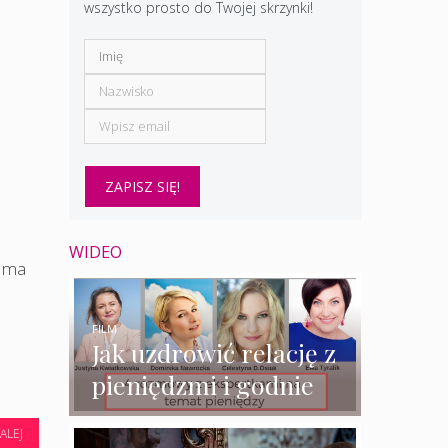
wszystko prosto do Twojej skrzynki!
WIDEO
e ma
FILM
Jak uzdrowić relację z
pieniędzmi i godnie
zarabiać? – 4
ALEJ