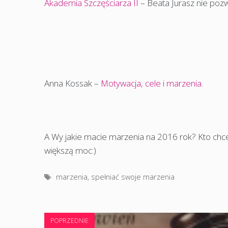
Akademia Szczęściarza II
– Beata Jurasz nie pozw
Anna Kossak –
Motywacja, cele i marzenia.
A Wy jakie macie marzenia na 2016 rok? Kto chce
większą moc:)
Tagi
marzenia
,
spełniać swoje marzenia
POPRZEDNIE