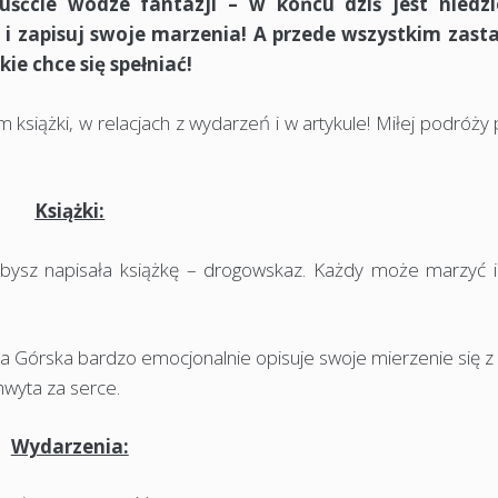
ćcie wodze fantazji – w końcu dziś jest niedzie
i zapisuj swoje marzenia! A przede wszystkim zas
ie chce się spełniać!
książki, w relacjach z wydarzeń i w artykule! Miłej podróży
Książki:
ysz napisała książkę – drogowskaz. Każdy może marzyć i
 Górska bardzo emocjonalnie opisuje swoje mierzenie się z 
hwyta za serce.
Wydarzenia: