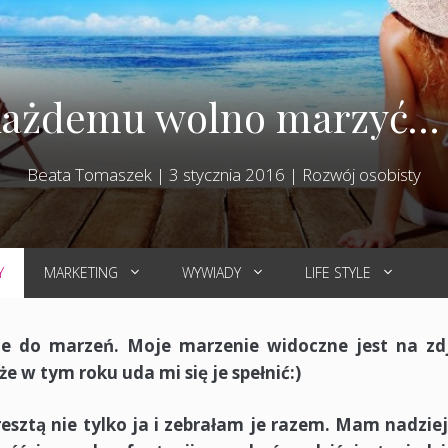
ażdemu wolno marzyć… 
Beata Tomaszek
|
3 stycznia 2016
|
Rozwój osobisty
Y
MARKETING
WYWIADY
LIFE STYLE
ie do marzeń. Moje marzenie widoczne jest na zd
że w tym roku uda mi się je spełnić:)
esztą nie tylko ja i zebrałam je razem. Mam nadziej