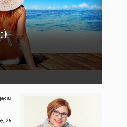
:)
jęciu
ę, że