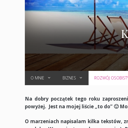
K
O MNIE
BIZNES
ROZWÓJ OSOBIST
Na
dobry początek tego roku zaproszen
powyżej. Jest na mojej liście „to do” 🙂 Mo
O marzeniach napisalam kilka tekstów, zr