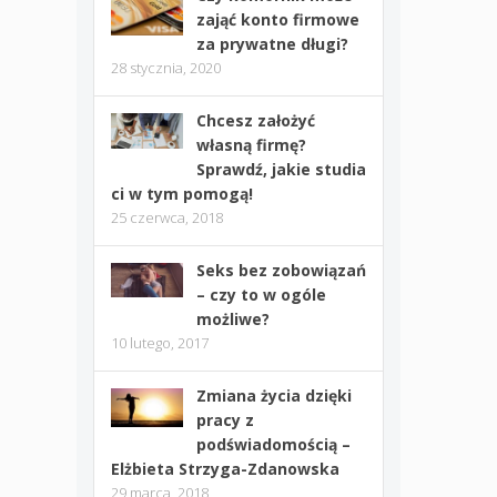
zająć konto firmowe
za prywatne długi?
28 stycznia, 2020
Chcesz założyć
własną firmę?
Sprawdź, jakie studia
ci w tym pomogą!
25 czerwca, 2018
Seks bez zobowiązań
– czy to w ogóle
możliwe?
10 lutego, 2017
Zmiana życia dzięki
pracy z
podświadomością –
Elżbieta Strzyga-Zdanowska
29 marca, 2018