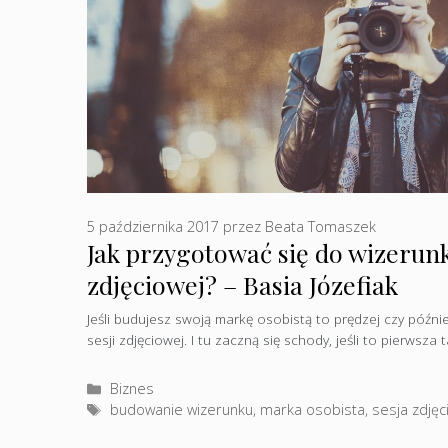
5 października 2017
przez
Beata Tomaszek
Jak przygotować się do wizerunk
zdjęciowej? – Basia Józefiak
Jeśli budujesz swoją markę osobistą to prędzej czy późni
sesji zdjęciowej. I tu zaczną się schody, jeśli to pierwsza
Kategorie
Biznes
Tagi
budowanie wizerunku
,
marka osobista
,
sesja zdję