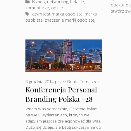
Kategorie
Biznes, networking
,
Relacje,
opakuj
,
osz
komentarze, opinie
stwórz sw
Tagi
czym jest marka osobista
,
marka
osobista
,
znaczenie marki osobistej
3 grudnia 2014
przez
Beata Tomaszek
Konferencja Personal
Branding Polska -28
listopada 2014
Witam Was serdecznie, Ostatnio byłam
na wielu wydarzeniach, których nie
Warszawa
zdążyłam jeszcze zrelacjonować dla Was.
Dużo się dzieje, ale będę sukcesywnie do