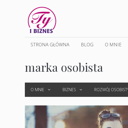
Przejdź
do
treści
STRONA GŁÓWNA
BLOG
O MNIE
marka osobista
O MNIE
BIZNES
ROZWÓJ OSOBIST