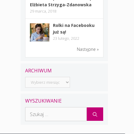
Elżbieta Strzyga-Zdanowska
29 marca, 2018
Rolki na Facebooku
już są!
23 lutego, 2022
Następne »
ARCHIWUM
Archiwum
WYSZUKIWANIE
Szukaj: