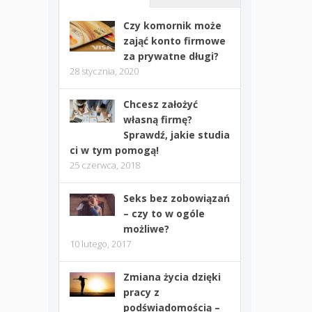
Czy komornik może
zająć konto firmowe
za prywatne długi?
28 stycznia, 2020
Chcesz założyć
własną firmę?
Sprawdź, jakie studia
ci w tym pomogą!
25 czerwca, 2018
Seks bez zobowiązań
– czy to w ogóle
możliwe?
10 lutego, 2017
Zmiana życia dzięki
pracy z
podświadomością –