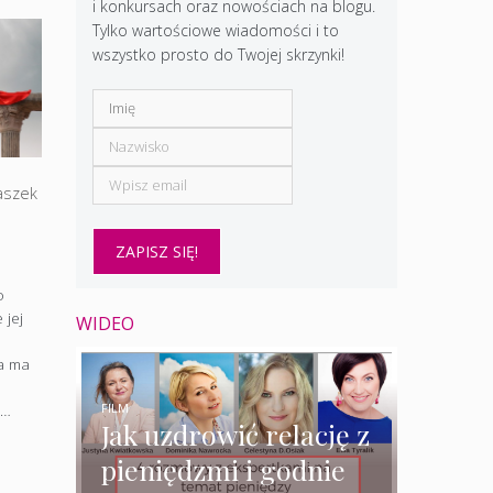
i konkursach oraz nowościach na blogu.
Tylko wartościowe wiadomości i to
wszystko prosto do Twojej skrzynki!
aszek
o
 jej
WIDEO
ta ma
i
FILM
 …
Jak uzdrowić relację z
pieniędzmi i godnie