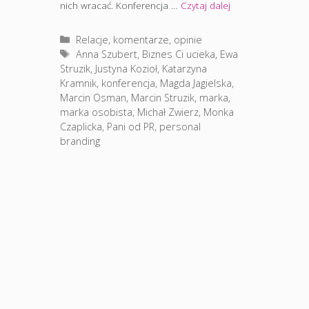
nich wracać. Konferencja …
Czytaj dalej
Kategorie
Relacje, komentarze, opinie
Tagi
Anna Szubert
,
Biznes Ci ucieka
,
Ewa
Struzik
,
Justyna Kozioł
,
Katarzyna
Kramnik
,
konferencja
,
Magda Jagielska
,
Marcin Osman
,
Marcin Struzik
,
marka
,
marka osobista
,
Michał Zwierz
,
Monka
Czaplicka
,
Pani od PR
,
personal
branding