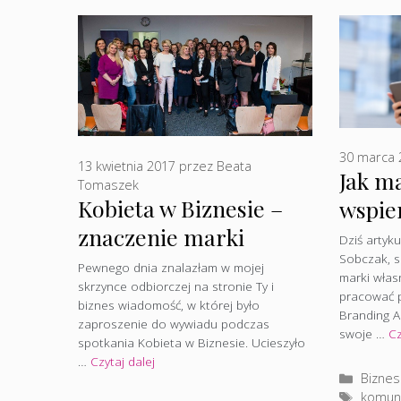
30 marca 
13 kwietnia 2017
przez
Beata
Jak m
Tomaszek
Kobieta w Biznesie –
wspie
znaczenie marki
własn
Dziś artyku
Sobczak, s
osobistej
Wołyn
Pewnego dnia znalazłam w mojej
marki włas
skrzynce odbiorczej na stronie Ty i
pracować p
biznes wiadomość, w której było
Branding A
zaproszenie do wywiadu podczas
swoje …
Cz
spotkania Kobieta w Biznesie. Ucieszyło
…
Czytaj dalej
Katego
Biznes
Tagi
komuni