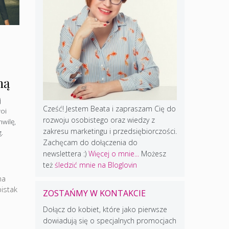
ną
j
Cześć! Jestem Beata i zapraszam Cię do
woi
rozwoju osobistego oraz wiedzy z
hwilę,
zakresu marketingu i przedsiębiorczości.
.
Zachęcam do dołączenia do
newslettera :)
Więcej o mnie...
Możesz
też
śledzić mnie na Bloglovin
na
istak
ZOSTAŃMY W KONTAKCIE
Dołącz do kobiet, które jako pierwsze
dowiadują się o specjalnych promocjach