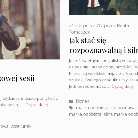
24 sierpnia 2017
przez
Beata
Tomaszek
Jak stać się
rozpoznawalną i sil
marką? – Izabela
Jesteś świetnym specjalistą w swoje
dziedzinie i masz dobry produkt. T
Wołyniec-Sobczak
Klienci są wszędzie, mijacie się co c
owej sesji
szukają Twojego produktu czy usług
Jednocześnie masz …
Czytaj dalej
ej będziesz musiała pomyśleć o
Kategorie
Biznes
 taka sesja, …
Czytaj dalej
Tagi
marka osobista
,
rozpoznawal
marka osobista
,
silna marka osob
ciowa
,
wizerunek