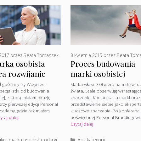
2017
przez
Beata Tomaszek
8 kwietnia 2015
przez
Beata Tom
arka osobista
Proces budowania
ra rozwijanie
marki osobistej
ego biznesu – Iza
ł gościnny Izy Wołyniec-
Marka własne otwiera nam drzwi d
pecjalistki od budowania
świata. Stale obserwuję wzrastające
iec-Sobczak
nej, z którą miałam okazję
znaczenie. Komunikacja marki oraz
rzy pierwszej edycji Personal
przedstawienie siebie jako eksper
cademy, gdzie też miałam
kluczowe znaczenie. Po konferencj
ytaj dalej
poświęconej Personal Brandingowi
Czytaj dalej
rie
Kategorie
kuj
,
marka osobista
,
odkryj
,
Bez kategorii