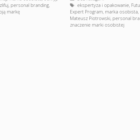
Tagi
lifuj
,
personal branding
,
ekspertyza i opakowanie
,
Fut
oją markę
Expert Program
,
marka osobista
,
Mateusz Piotrowski
,
personal bra
znaczenie marki osobistej