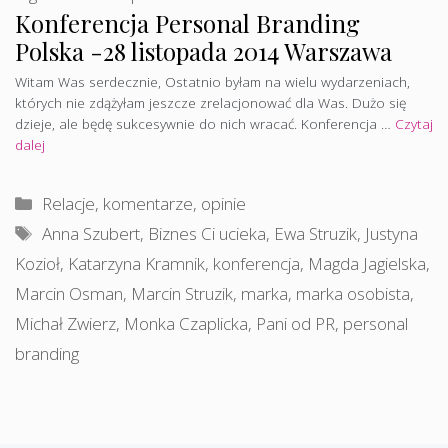
Konferencja Personal Branding
Polska -28 listopada 2014 Warszawa
Witam Was serdecznie, Ostatnio byłam na wielu wydarzeniach,
których nie zdążyłam jeszcze zrelacjonować dla Was. Dużo się
dzieje, ale będę sukcesywnie do nich wracać. Konferencja …
Czytaj
dalej
Kategorie
Relacje, komentarze, opinie
Tagi
Anna Szubert
,
Biznes Ci ucieka
,
Ewa Struzik
,
Justyna
Kozioł
,
Katarzyna Kramnik
,
konferencja
,
Magda Jagielska
,
Marcin Osman
,
Marcin Struzik
,
marka
,
marka osobista
,
Michał Zwierz
,
Monka Czaplicka
,
Pani od PR
,
personal
branding