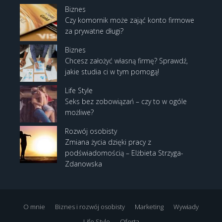
Biznes
Czy komornik może zająć konto firmowe
za prywatne długi?
Biznes
Chcesz założyć własną firmę? Sprawdź,
jakie studia ci w tym pomogą!
Life Style
Seks bez zobowiązań – czy to w ogóle
możliwe?
Rozwój osobisty
Zmiana życia dzięki pracy z
podświadomością – Elżbieta Strzyga-
Zdanowska
O mnie
Biznes i rozwój osobisty
Marketing
Wywiady
Life Style
Oferta