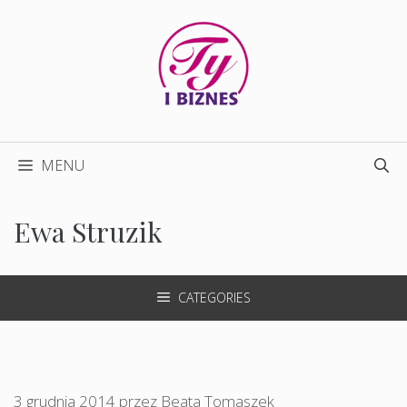
Przejdź
do
treści
MENU
Ewa Struzik
CATEGORIES
3 grudnia 2014
przez
Beata Tomaszek