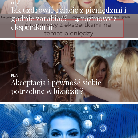
FILM
Jak uzdrowić relację z pieniędzmi i
godnie zarabiać? – 4 rozmowy z
ekspertkami
FILM
Akceptacja i pewność siebie
potrzebne w biznesie?