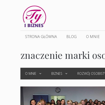
Przejdź
do
treści
STRONA GŁÓWNA
BLOG
O MNIE
znaczenie marki oso
O MNIE
BIZNES
ROZWÓJ OSOBIST