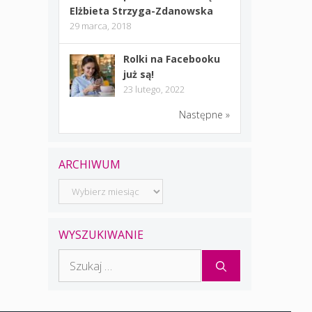
Elżbieta Strzyga-Zdanowska
29 marca, 2018
Rolki na Facebooku
już są!
23 lutego, 2022
Następne »
ARCHIWUM
Archiwum
WYSZUKIWANIE
Szukaj: