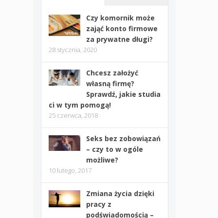
Czy komornik może
zająć konto firmowe
za prywatne długi?
28 stycznia, 2020
Chcesz założyć
własną firmę?
Sprawdź, jakie studia
ci w tym pomogą!
25 czerwca, 2018
Seks bez zobowiązań
– czy to w ogóle
możliwe?
10 lutego, 2017
Zmiana życia dzięki
pracy z
podświadomością –