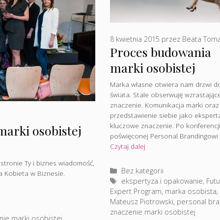
8 kwietnia 2015
przez
Beata Tom
Proces budowania
marki osobistej
Marka własne otwiera nam drzwi d
świata. Stale obserwuję wzrastające
znaczenie. Komunikacja marki oraz
przedstawienie siebie jako eksper
kluczowe znaczenie. Po konferencj
marki osobistej
poświęconej Personal Brandingowi
Czytaj dalej
stronie Ty i biznes wiadomość,
Kategorie
Bez kategorii
 Kobieta w Biznesie.
Tagi
ekspertyza i opakowanie
,
Fut
Expert Program
,
marka osobista
,
Mateusz Piotrowski
,
personal bra
znaczenie marki osobistej
nie marki osobistej