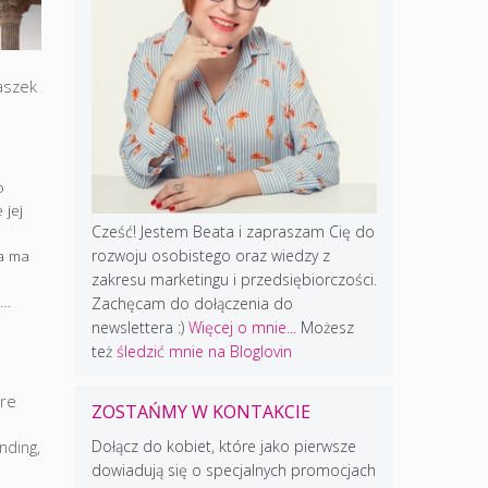
aszek
o
 jej
Cześć! Jestem Beata i zapraszam Cię do
rozwoju osobistego oraz wiedzy z
ta ma
i
zakresu marketingu i przedsiębiorczości.
 …
Zachęcam do dołączenia do
newslettera :)
Więcej o mnie...
Możesz
też
śledzić mnie na Bloglovin
ure
ZOSTAŃMY W KONTAKCIE
Dołącz do kobiet, które jako pierwsze
nding
,
dowiadują się o specjalnych promocjach