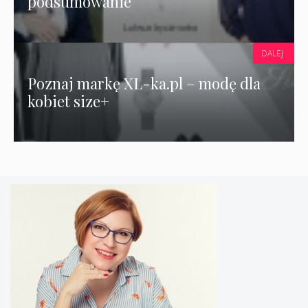
podsumowanie
DALEJ
Poznaj markę XL-ka.pl – modę dla
kobiet size+