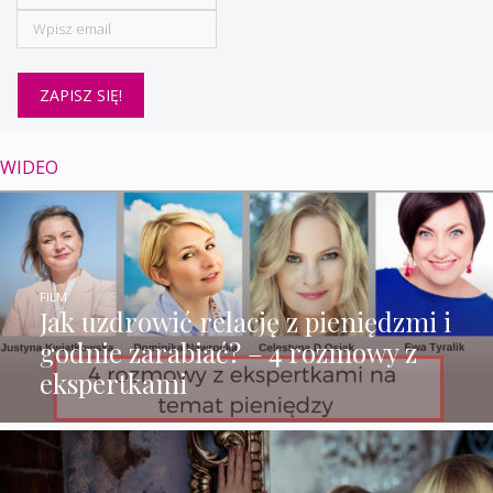
WIDEO
FILM
Jak uzdrowić relację z pieniędzmi i
godnie zarabiać? – 4 rozmowy z
ekspertkami