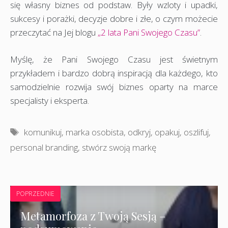
się własny biznes od podstaw. Były wzloty i upadki,
sukcesy i porażki, decyzje dobre i złe, o czym możecie
przeczytać na Jej blogu
„2 lata Pani Swojego Czasu”
.
Myślę, że Pani Swojego Czasu jest świetnym
przykładem i bardzo dobrą inspiracją dla każdego, kto
samodzielnie rozwija swój biznes oparty na marce
specjalisty i eksperta.
Tagi
komunikuj
,
marka osobista
,
odkryj
,
opakuj
,
oszlifuj
,
personal branding
,
stwórz swoją markę
POPRZEDNIE
Metamorfoza z Twoją Sesją –