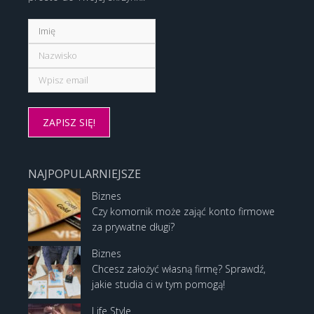
NAJPOPULARNIEJSZE
Biznes
Czy komornik może zająć konto firmowe
za prywatne długi?
Biznes
Chcesz założyć własną firmę? Sprawdź,
jakie studia ci w tym pomogą!
Life Style