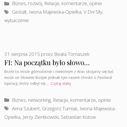
Kategorie
Biznes, rozwój
,
Relacje, komentarze, opinie
Tagi
Gestalt
,
Iwona Majewska-Opiełka
,
V Dni Siły
,
wybaczenie
31 sierpnia 2015
przez
Beata Tomaszek
FI: Na początku było słowo…
Brzmi to może górnolotnie i niektórym z Was skojarzy się być
może ze Słowem Bożym jednak tym razem chodzi o Festiwal
Ispiracji, który odbył się …
Czytaj dalej
Kategorie
Biznes, networking
,
Relacje, komentarze, opinie
Tagi
Anna Szubert
,
Grzegorz Turniak
,
Iwona Majewska-
Opiełka
,
Jerzy Zientkowski
,
Sebastian Kotow