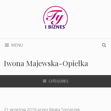
Przejdź
do
treści
MENU
Iwona Majewska-Opiełka
CATEGORIES
21 września 2016
przez
Beata Tomaszek