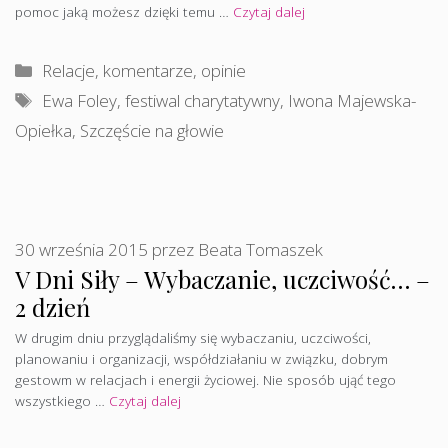
pomoc jaką możesz dzięki temu …
Czytaj dalej
Kategorie
Relacje, komentarze, opinie
Tagi
Ewa Foley
,
festiwal charytatywny
,
Iwona Majewska-
Opiełka
,
Szczęście na głowie
30 września 2015
przez
Beata Tomaszek
V Dni Siły – Wybaczanie, uczciwość… –
2 dzień
W drugim dniu przyglądaliśmy się wybaczaniu, uczciwości,
planowaniu i organizacji, współdziałaniu w związku, dobrym
gestowm w relacjach i energii życiowej. Nie sposób ująć tego
wszystkiego …
Czytaj dalej