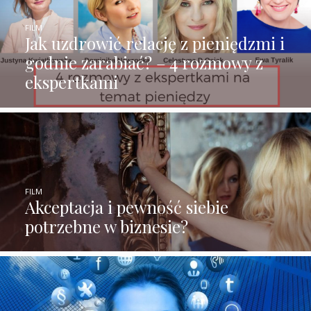
FILM
Jak uzdrowić relację z pieniędzmi i
godnie zarabiać? – 4 rozmowy z
ekspertkami
FILM
Akceptacja i pewność siebie
potrzebne w biznesie?