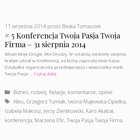
11 września 2014
przez
Beata Tomaszek
# 5 Konferencja Twoja Pasja Twoja
Firma – 31 sierpnia 2014
Witam Moje Drogie, Moi Drodzy, W ostatnią niedzielę sierpnia,
brałam udział w Konferencji, na którą zaprosiła mnie Kasia
Dziubałka organizatorka przedsięwzięcia i właścicielka marki
Twoja Pasja …
Czytaj dalej
Kategorie
Biznes, rozwój
,
Relacje, komentarze, opinie
Tagi
Alles
,
Grzegorz Turniak
,
Iwona Majewska-Opiełka
,
Izabela Makosz
,
Jerzy Zientkowski
,
Karo Akabal
,
konferencja
,
Marzena Efir
,
Twoja Pasja Twoja Firma