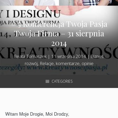
# 5 Konferencja Twoja Pasja
Twoja Firma – 31 sierpnia
2014
Beata Tomaszek
|
11 września 2014
|
Biznes,
rozwój
,
Relacje, komentarze, opinie
CATEGORIES
Witam Moje Drogie, Moi Drodzy,