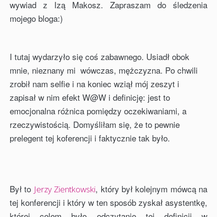
wywiad z Izą Makosz. Zapraszam do śledzenia
mojego bloga:)
I tutaj wydarzyło się coś zabawnego. Usiadł obok
mnie, nieznany mi wówczas, mężczyzna. Po chwili
zrobił nam selfie i na koniec wziął mój zeszyt i
zapisał w nim efekt W@W i definicję: jest to
emocjonalna różnica pomiędzy oczekiwaniami, a
rzeczywistością. Domyśliłam się, że to pewnie
prelegent tej koferencji i faktycznie tak było.
Był to
, który był kolejnym mówcą na
Jerzy Zientkowski
tej konferencji i który w ten sposób zyskał asystentkę,
której celem było odczytanie tej definicji w