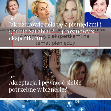
FILM
Jak uzdrowić relację z pieniędzmi i
godnie zarabiać? – 4 rozmowy z
ekspertkami
FILM
Akceptacja i pewność siebie
potrzebne w biznesie?