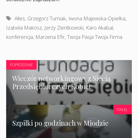
Tagi
Alles
,
Grzegorz Turniak
,
Iwona Majewska-Opiełka
,
Izabela Makosz
,
Jerzy Zientkowski
,
Karo Akabal
,
konferencja
,
Marzena Efir
,
Twoja Pasja Twoja Firma
POPRZEDNIE
Wieczór networkingowy z Siecią
Przedsiębiorczych Kobiet
DALEJ
Szpilki po godzinach w Mjodzie