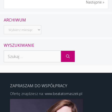
Następne »
ARCHIWUM
Archiwum
WYSZUKIWANIE
Szukaj:
ZAPRASZAM DO WSPÓŁPRACY
Ofertę znajdziesz na:
www.beatatomaszek.pl