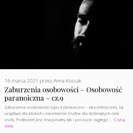
16 marca 2021
przez
Anna Kossak
Zaburzenia osobowości – Osobowość
paranoiczna – cz.9
Zaburzenia osobowości typu A (dziwaczno – ekscentryczne). Są
uciążliwe dla bliskich i niezmiernie trudne dla dotkniętych nimi
osób. Podłożem jest irracjonalny lęk i poczucie ciągłego …
Czytaj
dalej