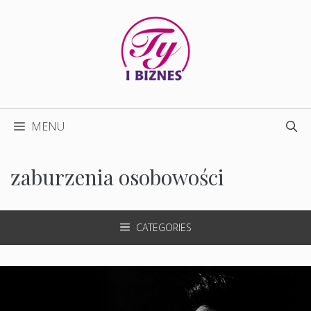
Przejdź
do
treści
MENU
zaburzenia osobowości
CATEGORIES