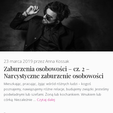
23 marca 2019
przez
Anna Kossak
Zaburzenia osobowości – cz. 2 –
Narcystyczne zaburzenie osobowości
Mieszkając, pracując, żyjąc wśród różnych ludzi – kogoś
poznajemy, nawiązujemy różne relacje, budujemy związki. Jesteśmy
podwładnymi lub szefami. Żoną lub kochankiem. Wnukiem lub
córką. Niezależnie …
Czytaj dalej