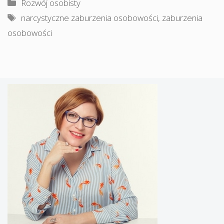
Kategorie
Rozwój osobisty
Tagi
narcystyczne zaburzenia osobowości
,
zaburzenia
osobowości