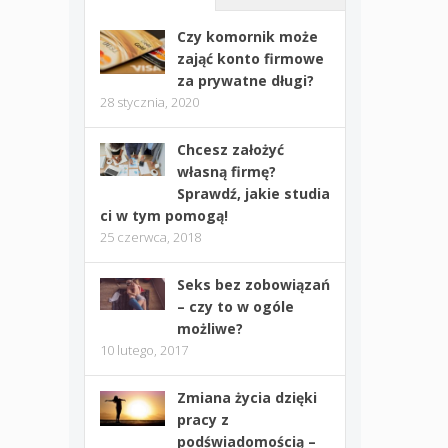
Czy komornik może
zająć konto firmowe
za prywatne długi?
28 stycznia, 2020
Chcesz założyć
własną firmę?
Sprawdź, jakie studia
ci w tym pomogą!
25 czerwca, 2018
Seks bez zobowiązań
– czy to w ogóle
możliwe?
10 lutego, 2017
Zmiana życia dzięki
pracy z
podświadomością –