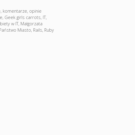
rie
e, komentarze, opinie
e
,
Geek girls carrots
,
IT
,
biety w IT
,
Małgorzata
Państwo Miasto
,
Rails
,
Ruby