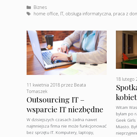
Kategorie
Biznes
Tagi
home office
,
IT
,
obsługa informatyczna
,
praca z do
18 lutego
Spotk
11 kwietnia 2018
przez
Beata
Tomaszek
kobiet
Outsourcing IT –
wsparcie IT niezbędne
Witam Was,
byłam po r
w każdej firmie
W dzisiejszych czasach żadna nawet
Geek Girls
najmniejsza firma nie może funkcjonować
Miasto. By
bez sprzętu IT. Komputery, laptopy,
nieprzyjm