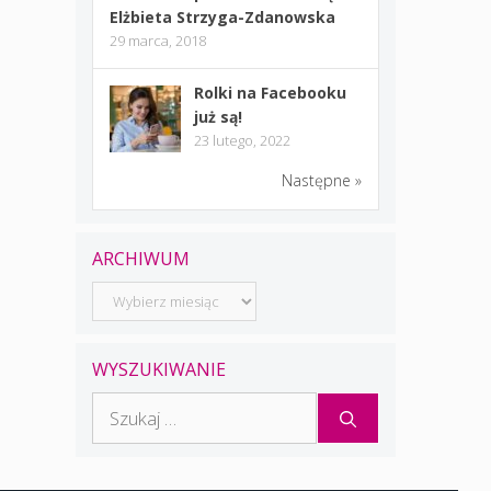
Elżbieta Strzyga-Zdanowska
29 marca, 2018
Rolki na Facebooku
już są!
23 lutego, 2022
Następne »
ARCHIWUM
Archiwum
WYSZUKIWANIE
Szukaj: