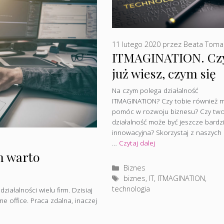
11 lutego 2020
przez
Beata Toma
ITMAGINATION. Cz
już wiesz, czym się
zajmuje?
Na czym polega działalność
ITMAGINATION? Czy tobie również 
pomóc w rozwoju biznesu? Czy two
działalność może być jeszcze bardzi
innowacyjna? Skorzystaj z naszych
…
Czytaj dalej
m warto
Kategorie
Biznes
Tagi
biznes
,
IT
,
ITMAGINATION
,
technologia
ałalności wielu firm. Dzisiaj
e office. Praca zdalna, inaczej