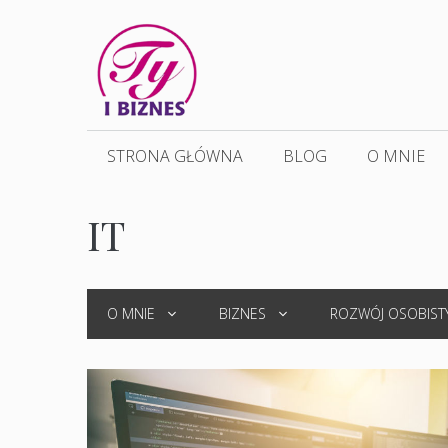
Przejdź
do
treści
STRONA GŁÓWNA
BLOG
O MNIE
IT
O MNIE
BIZNES
ROZWÓJ OSOBIST