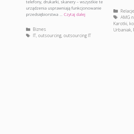
telefony, drukarki, skanery – wszystkie te
urządzenia usprawniają funkcjonowanie
Katego
Relacj
przedsiębiorstwa …
Czytaj dalej
Tagi
AMG n
Karotki
,
ko
Kategorie
Biznes
Urbaniak
,
Tagi
IT
,
outsourcing
,
outsourcing IT