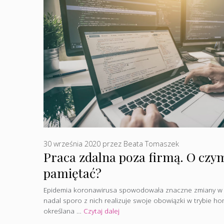
30 września 2020
przez
Beata Tomaszek
Praca zdalna poza firmą. O czy
pamiętać?
Epidemia koronawirusa spowodowała znaczne zmiany w dzi
nadal sporo z nich realizuje swoje obowiązki w trybie hom
określana …
Czytaj dalej