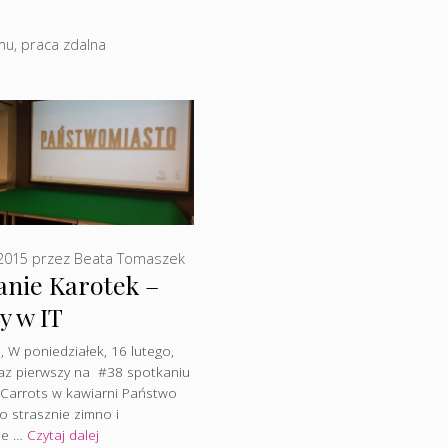
mu
,
praca zdalna
 2015
przez
Beata Tomaszek
anie Karotek –
y w IT
 W poniedziałek, 16 lutego,
az pierwszy na #38 spotkaniu
 Carrots w kawiarni Państwo
ło strasznie zimno i
nie …
Czytaj dalej