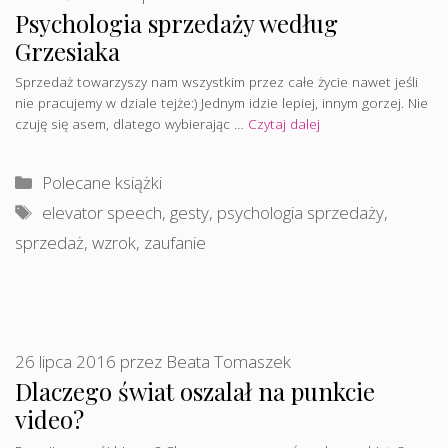
Psychologia sprzedaży według
Grzesiaka
Sprzedaż towarzyszy nam wszystkim przez całe życie nawet jeśli
nie pracujemy w dziale tejże:) Jednym idzie lepiej, innym gorzej. Nie
czuję się asem, dlatego wybierając …
Czytaj dalej
Kategorie
Polecane książki
Tagi
elevator speech
,
gesty
,
psychologia sprzedaży
,
sprzedaż
,
wzrok
,
zaufanie
26 lipca 2016
przez
Beata Tomaszek
Dlaczego świat oszalał na punkcie
video?