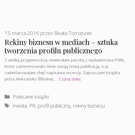
15 marca 2016
przez
Beata Tomaszek
Rekiny biznesu w mediach – sztuka
tworzenia profilu publicznego
Z wielką przyjemnością otwierałam paczkę z wydawnictwa PWN,
które zainteresowało mnie swoją nową publikacją, a ja
zadeklarowałam chęć napisania recenzji. Zapraszam! Książka
pióra Aleksandry Ślifirskiej …
Czytaj dalej
Kategorie
Polecane książki
Tagi
media
,
PR
,
profil publiczny
,
rekiny biznesu