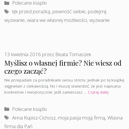
Kategorie
Polecane książki
Tagi
lęk przed porażką
,
pewność siebie
,
podejmij
wyzwanie
,
wiara we własnej możliwości
,
wyzwanie
13 kwietnia 2016
przez
Beata Tomaszek
Myślisz o własnej firmie? Nie wiesz od
czego zacząć?
Nie przepadam za poradnikami sensu stricte. Jednak po tę książkę
sięgnełam z ciekawością. No i muszę stwierdzić, że jest napisana
konkretnie i merytorycznie. Jeśli zamierzasz …
Czytaj dalej
Kategorie
Polecane książki
Tagi
Anna Kupisz-Cichosz
,
moja pasja moją firmą
,
Wlasna
firma dla Pań