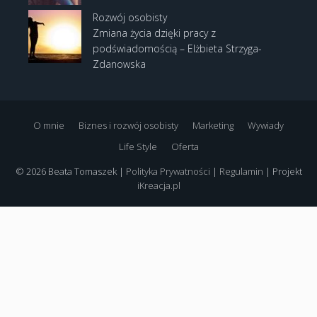
Rozwój osobisty
Zmiana życia dzięki pracy z
podświadomością – Elżbieta Strzyga-
Zdanowska
O mnie
Biznes i rozwój osobisty
Marketing
Wywiady
Life Style
Oferta
© 2026 Beata Tomaszek |
Polityka Prywatności
|
Regulamin
| Projekt
iKreacja.pl