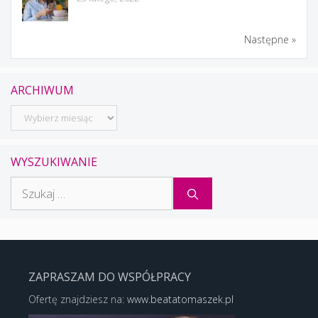
Następne »
ARCHIWUM
Archiwum
WYSZUKIWANIE
Szukaj:
ZAPRASZAM DO WSPÓŁPRACY
Ofertę znajdziesz na:
www.beatatomaszek.pl