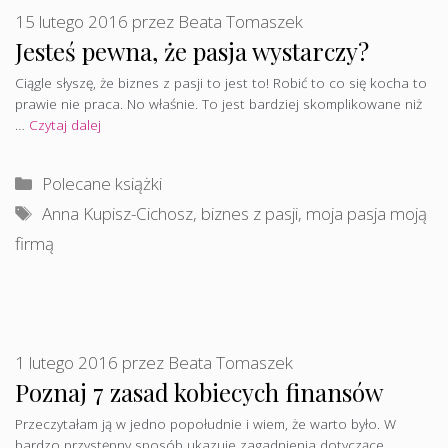
15 lutego 2016
przez
Beata Tomaszek
Jesteś pewna, że pasja wystarczy?
Ciągle słyszę, że biznes z pasji to jest to! Robić to co się kocha to
prawie nie praca. No właśnie. To jest bardziej skomplikowane niż
…
Czytaj dalej
Kategorie
Polecane książki
Tagi
Anna Kupisz-Cichosz
,
biznes z pasji
,
moja pasja moją
firmą
1 lutego 2016
przez
Beata Tomaszek
Poznaj 7 zasad kobiecych finansów
Przeczytałam ją w jedno popołudnie i wiem, że warto było. W
bardzo przystępny sposób ukazuje zagadnienia dotyczące