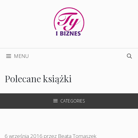
Przejdź
do
treści
MENU
Polecane książki
CATEGORIES
6 września 2016
przez
Beata Tomaszek