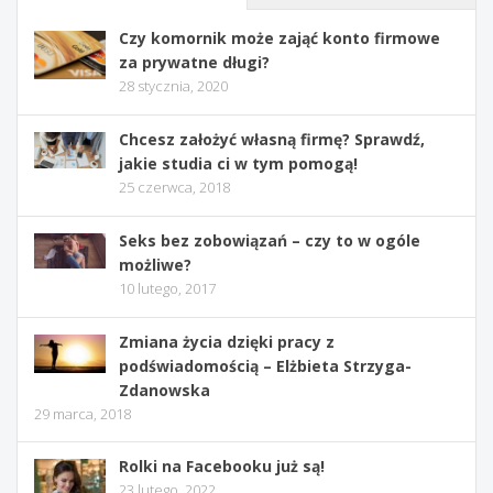
Czy komornik może zająć konto firmowe
za prywatne długi?
28 stycznia, 2020
Chcesz założyć własną firmę? Sprawdź,
jakie studia ci w tym pomogą!
25 czerwca, 2018
Seks bez zobowiązań – czy to w ogóle
możliwe?
10 lutego, 2017
Zmiana życia dzięki pracy z
podświadomością – Elżbieta Strzyga-
Zdanowska
29 marca, 2018
Rolki na Facebooku już są!
23 lutego, 2022