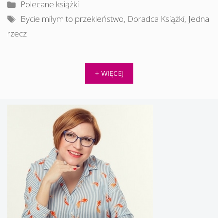
Kategorie
Polecane książki
Tagi
Bycie miłym to przekleństwo
,
Doradca Książki
,
Jedna
rzecz
+ WIĘCEJ