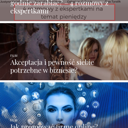
godnie zarabiać? – 4 rozmowy z
ekspertkami
FILM
Akceptacja i pewność siebie
potrzebne w biznesie?
FILM
Jak promować firmę online?