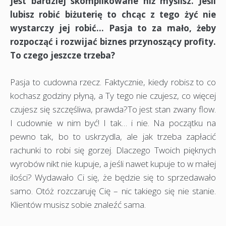
jest bardziej skomplikowane niż myślisz. Jeśli
lubisz robić biżuterię to chcąc z tego żyć nie
wystarczy jej robić… Pasja to za mało, żeby
rozpocząć i rozwijać biznes przynoszący profity.
To czego jeszcze trzeba?
Pasja to cudowna rzecz. Faktycznie, kiedy robisz to co
kochasz godziny płyną, a Ty tego nie czujesz, co więcej
czujesz się szczęśliwa, prawda?To jest stan zwany flow.
I cudownie w nim być! I tak… i nie. Na początku na
pewno tak, bo to uskrzydla, ale jak trzeba zapłacić
rachunki to robi się gorzej. Dlaczego Twoich pięknych
wyrobów nikt nie kupuje, a jeśli nawet kupuje to w małej
ilości? Wydawało Ci się, że będzie się to sprzedawało
samo. Otóż rozczaruję Cię – nic takiego się nie stanie.
Klientów musisz sobie znaleźć sama.