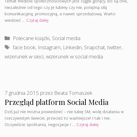
Temat mediów społecznościowych jest ciągle gorący, bo są one,
niezależnie od tego czy je lubimy czy nie, potężną siłą
komunikacyjną, promocyjną, a nawet sprzedażową. Warto
wiedzieć …
Czytaj dalej
Kategorie
Polecane książki
,
Social media
Tagi
face book
,
Instagram
,
Linkedin
,
Snapchat
,
twitter
,
wizerunek w sieci
,
wizerunek w social media
7 grudnia 2015
przez
Beata Tomaszek
Przegląd platform Social Media
Dziś już nie można powiedzieć – nie lubię SM, wolę działania w
rzeczywistym świecie, przecież to ważniejsze! I tak i nie.
Oczywiście spotkania, negocjacje i …
Czytaj dalej