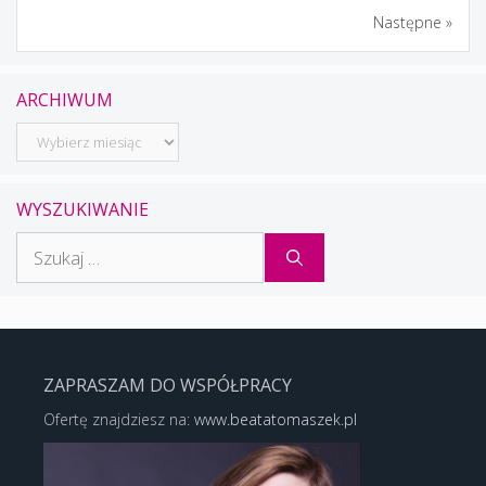
Następne »
ARCHIWUM
Archiwum
WYSZUKIWANIE
Szukaj:
ZAPRASZAM DO WSPÓŁPRACY
Ofertę znajdziesz na:
www.beatatomaszek.pl