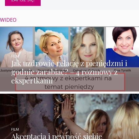
WIDEO
FILM
Jak uzdrowić relację z pieniędzmi i
godnie zarabiać? – 4 rozmowy z
ekspertkami
FILM
Akceptacja i pewność siebie