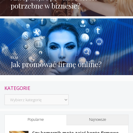
potrzebne w biznesie?
FILM
Jak promować firmę online?
KATEGORIE
Kategorie
Popularne
Najnowsze
Czy komornik może zająć konto firmowe