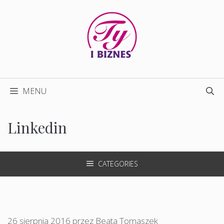
Przejdź
do
treści
MENU
Linkedin
CATEGORIES
26 sierpnia 2016
przez
Beata Tomaszek