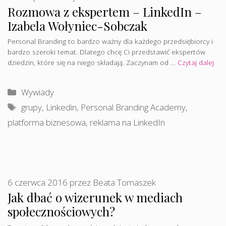
Rozmowa z ekspertem – LinkedIn –
Izabela Wołyniec-Sobczak
Personal Branding to bardzo ważny dla każdego przedsiębiorcy i
bardzo szeroki temat. Dlatego chcę Ci przedstawić ekspertów
dziedzin, które się na niego składają. Zaczynam od …
Czytaj dalej
Kategorie
Wywiady
Tagi
grupy
,
Linkedin
,
Personal Branding Academy
,
platforma biznesowa
,
reklama na LinkedIn
6 czerwca 2016
przez
Beata Tomaszek
Jak dbać o wizerunek w mediach
społecznościowych?