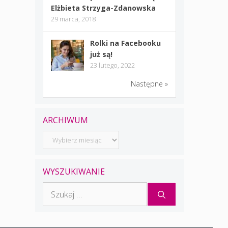
Elżbieta Strzyga-Zdanowska
29 marca, 2018
Rolki na Facebooku
już są!
23 lutego, 2022
Następne »
ARCHIWUM
Archiwum
WYSZUKIWANIE
Szukaj: