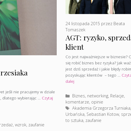
24 listopada 2015
przez
Beata
Tomaszek
AGT: ryzyko, sprzed
klient
Co jest najważniejsze w biznesie? 
się robić biznes bez ryzyka? Jak wa
jest dziś sprzedaż i jakie błędy robi
rzesiaka
pozyskując klientów – tego …
Czyta
dalej
t jeśli nie pracujemy w dziale
Kategorie
Biznes, networking
,
Relacje,
em, dlatego wybierając …
Czytaj
komentarze, opinie
Tagi
Akademia Grzegorza Turniaka
Urbańska
,
Sebastian Kotow
,
sprz
to sztuka
,
zaufanie
rzedaż
,
wzrok
,
zaufanie