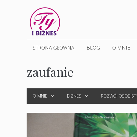
Przejdź
do
treści
STRONA GŁÓWNA
BLOG
O MNIE
zaufanie
O MNIE
BIZNES
ROZWÓJ OSOBIST