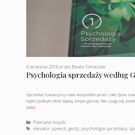
6 września 2016
przez
Beata Tomaszek
Psychologia sprzedaży według G
Sprzedaż towarzyszy nam wszystkim przez całe życie nawe
tejże:) Jednym idzie lepiej, innym gorzej. Nie czuję się as
dalej
Kategorie
Polecane książki
Tagi
elevator speech
,
gesty
,
psychologia sprzedaży
,
sp