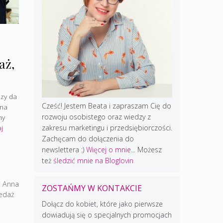
aż,
Czy da
Cześć! Jestem Beata i zapraszam Cię do
żna
rozwoju osobistego oraz wiedzy z
my
zakresu marketingu i przedsiębiorczości.
j
Zachęcam do dołączenia do
newslettera :)
Więcej o mnie...
Możesz
też
śledzić mnie na Bloglovin
,
Anna
ZOSTAŃMY W KONTAKCIE
edaż
Dołącz do kobiet, które jako pierwsze
dowiadują się o specjalnych promocjach