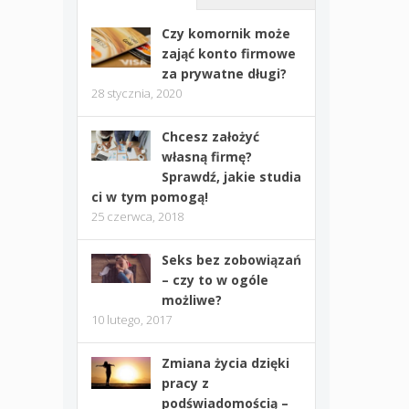
Czy komornik może
zająć konto firmowe
za prywatne długi?
28 stycznia, 2020
Chcesz założyć
własną firmę?
Sprawdź, jakie studia
ci w tym pomogą!
25 czerwca, 2018
Seks bez zobowiązań
– czy to w ogóle
możliwe?
10 lutego, 2017
Zmiana życia dzięki
pracy z
podświadomością –