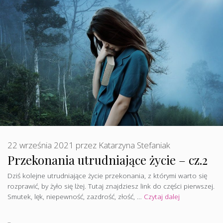
22 września 2021
przez
Katarzyna Stefaniak
Przekonania utrudniające życie – cz.2
Dziś kolejne utrudniające życie przekonania, z którymi warto się
rozprawić, by żyło się lżej. Tutaj znajdziesz link do części pierwszej.
Smutek, lęk, niepewność, zazdrość, złość, …
Czytaj dalej