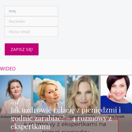
WIDEO
FILM
Jak uzdrowić relację z pieniędzmi i
godnie zarabiać? – 4 rozmowy z
ekspertkami