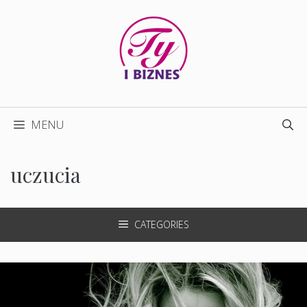
Przejdź
do
treści
MENU
uczucia
CATEGORIES