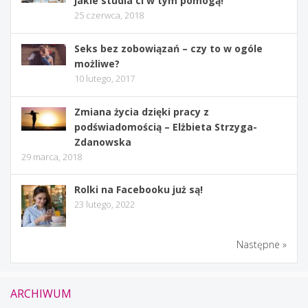
jakie studia ci w tym pomogą!
25 czerwca, 2018
Seks bez zobowiązań – czy to w ogóle
możliwe?
10 lutego, 2017
Zmiana życia dzięki pracy z
podświadomością – Elżbieta Strzyga-
Zdanowska
29 marca, 2018
Rolki na Facebooku już są!
23 lutego, 2022
Następne »
ARCHIWUM