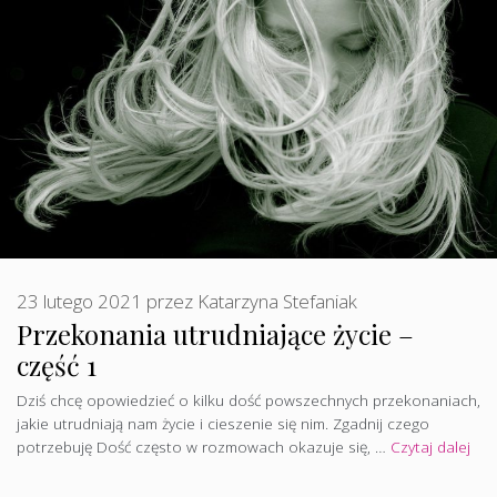
23 lutego 2021
przez
Katarzyna Stefaniak
Przekonania utrudniające życie –
część 1
Dziś chcę opowiedzieć o kilku dość powszechnych przekonaniach,
jakie utrudniają nam życie i cieszenie się nim. Zgadnij czego
potrzebuję Dość często w rozmowach okazuje się, …
Czytaj dalej