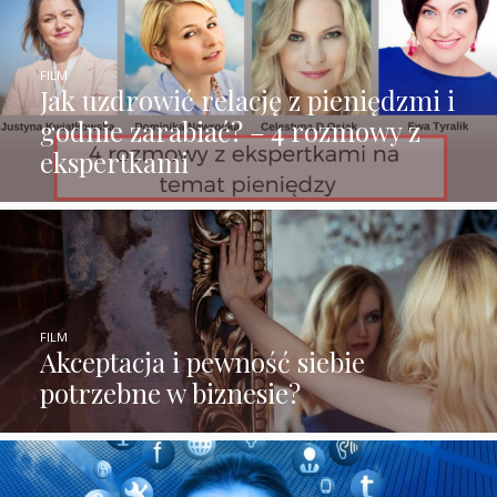
FILM
Jak uzdrowić relację z pieniędzmi i
godnie zarabiać? – 4 rozmowy z
ekspertkami
FILM
Akceptacja i pewność siebie
potrzebne w biznesie?