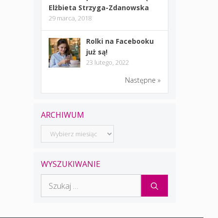
Elżbieta Strzyga-Zdanowska
29 marca, 2018
Rolki na Facebooku
już są!
23 lutego, 2022
Następne »
ARCHIWUM
Archiwum
WYSZUKIWANIE
Szukaj: