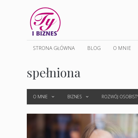
Przejdź
do
treści
STRONA GŁÓWNA
BLOG
O MNIE
spełniona
O MNIE
BIZNES
ROZWÓJ OSOBIST