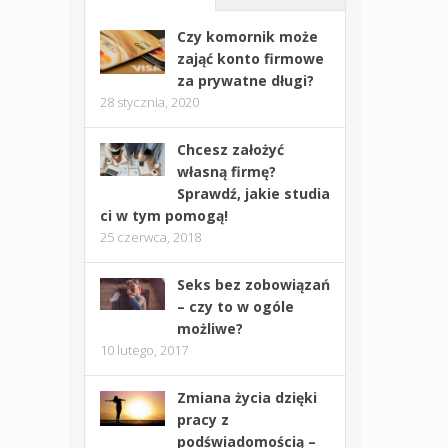
Czy komornik może
zająć konto firmowe
za prywatne długi?
28 stycznia, 2020
Chcesz założyć
własną firmę?
Sprawdź, jakie studia
ci w tym pomogą!
25 czerwca, 2018
Seks bez zobowiązań
– czy to w ogóle
możliwe?
10 lutego, 2017
Zmiana życia dzięki
pracy z
podświadomością –