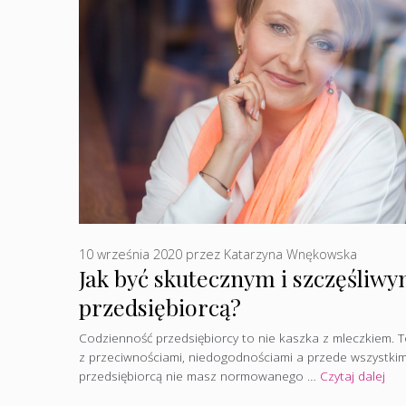
10 września 2020
przez
Katarzyna Wnękowska
Jak być skutecznym i szczęśliw
przedsiębiorcą?
Codzienność przedsiębiorcy to nie kaszka z mleczkiem. T
z przeciwnościami, niedogodnościami a przede wszystk
przedsiębiorcą nie masz normowanego …
Czytaj dalej