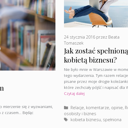
24 stycznia 2016
przez
Beata
Tomaszek
Jak zostać spełnioną
kobietą biznesu?
Nie było mnie w Warszawie w mom
tego wydarzenia. Tym razem relacje
pisane przez moje drogie koleżanki
ym
które zechciały pójść i napisać dla 
Czytaj dalej
o mierzenie się z wyzwaniami,
Kategorie
Relacje, komentarze, opinie
,
R
im z czasem… Będąc
osobisty i biznes
Tagi
kobieta biznesu
,
spełniona