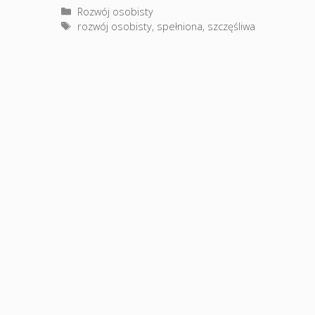
Kategorie
Rozwój osobisty
Tagi
rozwój osobisty
,
spełniona
,
szczęśliwa