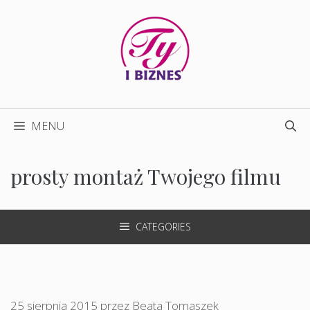
Przejdź
do
treści
MENU
prosty montaż Twojego filmu
CATEGORIES
25 sierpnia 2015
przez
Beata Tomaszek