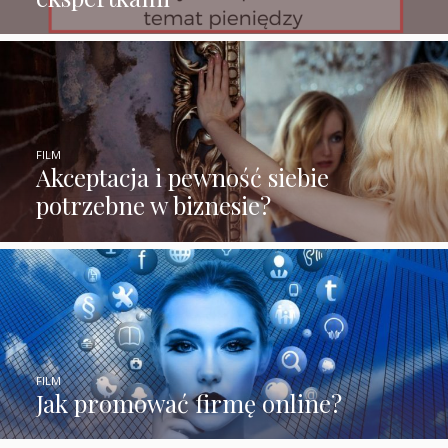
FILM
Akceptacja i pewność siebie
potrzebne w biznesie?
FILM
Jak promować firmę online?