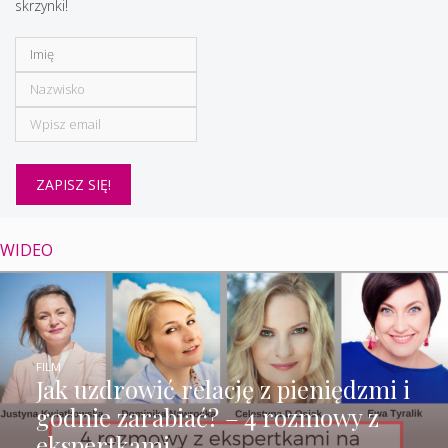
skrzynki!
WIDEO
FILM
Jak uzdrowić relację z pieniędzmi i
godnie zarabiać? – 4 rozmowy z
ekspertkami