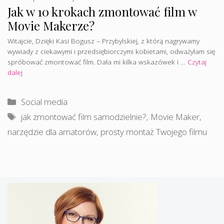
Jak w 10 krokach zmontować film w
Movie Makerze?
Witajcie, Dzięki Kasi Bogusz – Przybylskiej, z którą nagrywamy
wywiady z ciekawymi i przedsiębiorczymi kobietami, odważyłam się
spróbować zmontować film. Dała mi kilka wskazówek i …
Czytaj
dalej
Kategorie
Social media
Tagi
jak zmontować film samodzielnie?
,
Movie Maker
,
narzędzie dla amatorów
,
prosty montaż Twojego filmu