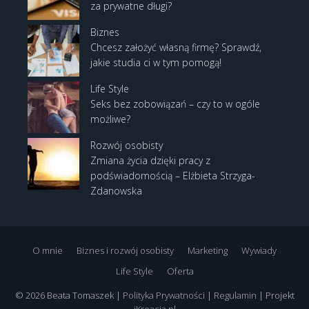
za prywatne długi?
Biznes
Chcesz założyć własną firmę? Sprawdź,
jakie studia ci w tym pomogą!
Life Style
Seks bez zobowiązań – czy to w ogóle
możliwe?
Rozwój osobisty
Zmiana życia dzięki pracy z
podświadomością – Elżbieta Strzyga-
Zdanowska
O mnie
Biznes i rozwój osobisty
Marketing
Wywiady
Life Style
Oferta
© 2026 Beata Tomaszek |
Polityka Prywatności
|
Regulamin
| Projekt