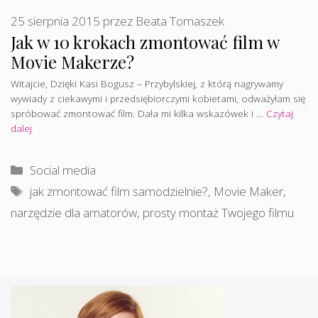
25 sierpnia 2015
przez
Beata Tomaszek
Jak w 10 krokach zmontować film w
Movie Makerze?
Witajcie, Dzięki Kasi Bogusz – Przybylskiej, z którą nagrywamy
wywiady z ciekawymi i przedsiębiorczymi kobietami, odważyłam się
spróbować zmontować film. Dała mi kilka wskazówek i …
Czytaj
dalej
Kategorie
Social media
Tagi
jak zmontować film samodzielnie?
,
Movie Maker
,
narzędzie dla amatorów
,
prosty montaż Twojego filmu