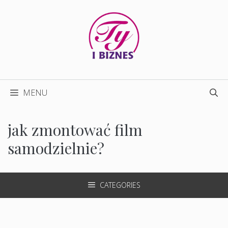
Przejdź
do
treści
MENU
jak zmontować film
samodzielnie?
CATEGORIES