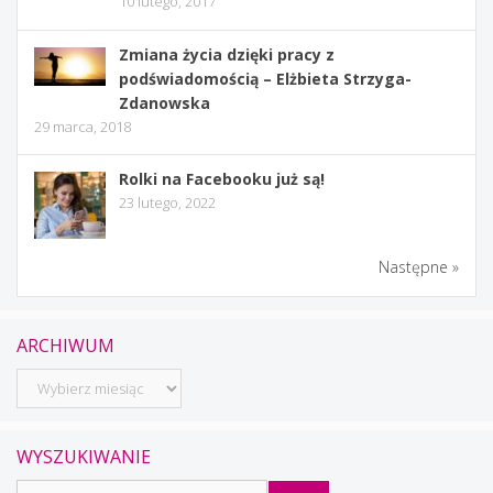
10 lutego, 2017
Zmiana życia dzięki pracy z
podświadomością – Elżbieta Strzyga-
Zdanowska
29 marca, 2018
Rolki na Facebooku już są!
23 lutego, 2022
Następne »
ARCHIWUM
Archiwum
WYSZUKIWANIE
Szukaj: