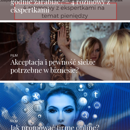
godnie zarabiać? – 4 rozmowy z
ekspertkami
FILM
Akceptacja i pewność siebie
potrzebne w biznesie?
FILM
Jak promować firmę online?