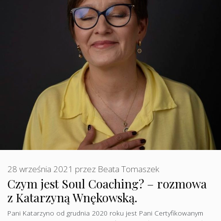
28 września 2021
przez
Beata Tomaszek
Czym jest Soul Coaching? – rozmowa
z Katarzyną Wnękowską.
Pani Katarzyno od grudnia 2020 roku jest Pani Certyfikowanym