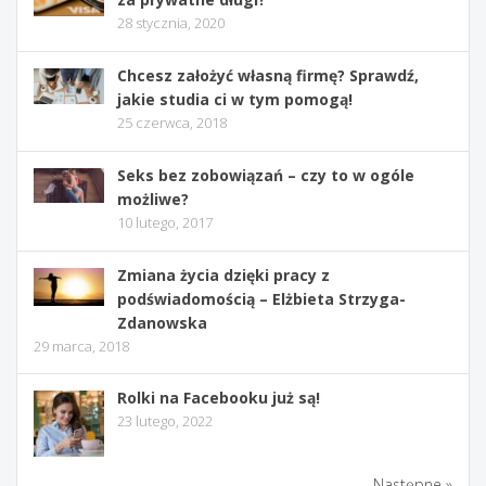
28 stycznia, 2020
Chcesz założyć własną firmę? Sprawdź,
jakie studia ci w tym pomogą!
25 czerwca, 2018
Seks bez zobowiązań – czy to w ogóle
możliwe?
10 lutego, 2017
Zmiana życia dzięki pracy z
podświadomością – Elżbieta Strzyga-
Zdanowska
29 marca, 2018
Rolki na Facebooku już są!
23 lutego, 2022
Następne »