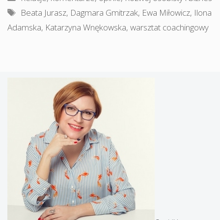
Tagi
Beata Jurasz
,
Dagmara Gmitrzak
,
Ewa Miłowicz
,
Ilona
Adamska
,
Katarzyna Wnękowska
,
warsztat coachingowy