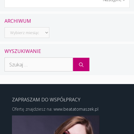
ARCHIWUM
Archiwum
WYSZUKIWANIE
Szukaj:
ZAPRASZAM DO WSPÓŁPRACY
Ofertę znajdziesz na:
www.beatatomaszek.pl