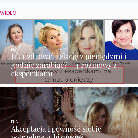
WIDEO
FILM
Jak uzdrowić relację z pieniędzmi i
godnie zarabiać? – 4 rozmowy z
ekspertkami
FILM
Akceptacja i pewność siebie
potrzebne w biznesie?