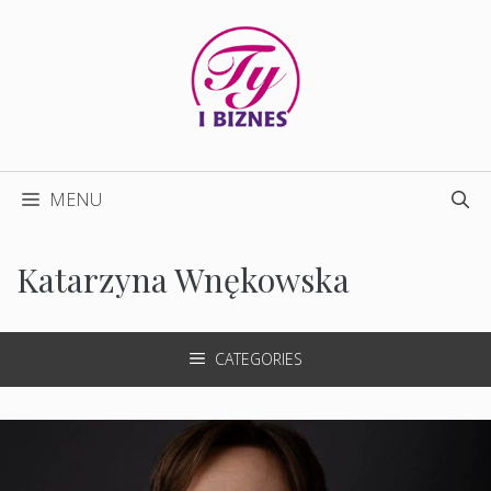
Przejdź
do
treści
MENU
Katarzyna Wnękowska
CATEGORIES