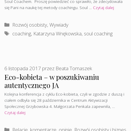
Soul Coachem. Proszę powiedzieć co sprawiło, że zdecydowała
się Pani na naukę tej metody coachingu. Soul …
Czytaj dalej
Kategorie
Rozwój osobisty
,
Wywiady
Tagi
coaching
,
Katarzyna Wnękowska
,
soul coaching
6 listopada 2017
przez
Beata Tomaszek
Eco-kobieta – w poszukiwaniu
autentycznego JA
Kolejna konferencja z cyklu Eco-kobieta, czyli w zgodzie z duszą i
ciałem odbyła się 28 października w Centrum Aktywizacji
Społecznej Grzybowska 4. Małgorzata Penkala zapewniła, …
Czytaj dalej
Kategorie
Relacje, komentarze, opinie
,
Rozwój osobisty i biznes