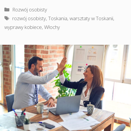
Kategorie
Rozwój osobisty
Tagi
rozwój osobisty
,
Toskania
,
warsztaty w Toskanii
,
wyprawy kobiece
,
Włochy