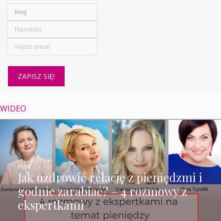
WIDEO
FILM
Jak uzdrowić relację z pieniędzmi i
godnie zarabiać? – 4 rozmowy z
ekspertkami