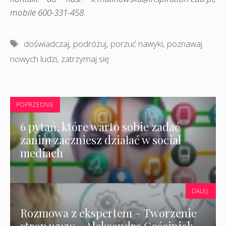
mobile 600-331-458.
Tagi
doświadczaj
,
podróżuj
,
porzuć nawyki
,
poznawaj
nowych ludzi
,
zatrzymaj się
POPRZEDNIE
6 pytań, które warto sobie zadać
zanim zaczniesz działać w social
mediach
DALEJ
Rozmowa z ekspertem – Tworzenie