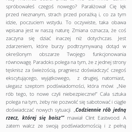
spróbowałeś czegoś nowego? Paraliżował Cię lęk
przed nieznanym, strach przed porażką i, co za tym
idzie, poczuciem wstydu. To oczywiste, taka obawa
wpisana jest w naszą naturę. Zmiana oznacza, że coś
zaczyna się dziać inaczej niż dotychczas. Jest
zdarzeniem, które burzy podtrzymywaną dotąd w
określonym obszarze Twojego funkcjonowania
równowagę. Paradoks polega na tym, że z jednej strony
tęsknisz za świeżością, pragniesz doświadczyć czegoś
ekscytującego, wyjątkowego, z drugiej, natomiast,
ulegasz szeptom podświadomości, która mówi: „Nie
rób tego, to nowe czyli niebezpieczne!” Cała sztuka
polega na tym, żeby nie pozwolić się sabotować i ciągle
doświadczać nowych sytuacji. „
Codziennie rób jedną
rzecz, której się boisz’”
mawiał Clint Eastwood. A
zatem walcz ze swoją podświadomością i z pełną