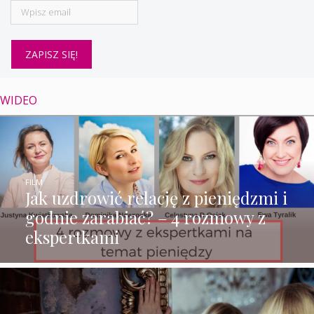
WIDEO
FILM
Jak uzdrowić relację z pieniędzmi i
godnie zarabiać? – 4 rozmowy z
ekspertkami