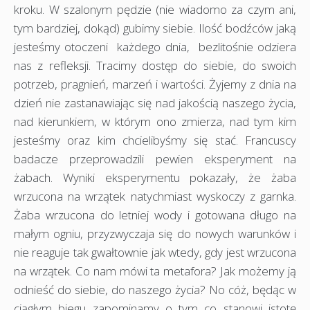
kroku. W szalonym pędzie (nie wiadomo za czym ani,
tym bardziej, dokąd) gubimy siebie. Ilość bodźców jaką
jesteśmy otoczeni każdego dnia, bezlitośnie odziera
nas z refleksji. Tracimy dostęp do siebie, do swoich
potrzeb, pragnień, marzeń i wartości. Żyjemy z dnia na
dzień nie zastanawiając się nad jakością naszego życia,
nad kierunkiem, w którym ono zmierza, nad tym kim
jesteśmy oraz kim chcielibyśmy się stać. Francuscy
badacze przeprowadzili pewien eksperyment na
żabach. Wyniki eksperymentu pokazały, że żaba
wrzucona na wrzątek natychmiast wyskoczy z garnka.
Żaba wrzucona do letniej wody i gotowana długo na
małym ogniu, przyzwyczaja się do nowych warunków i
nie reaguje tak gwałtownie jak wtedy, gdy jest wrzucona
na wrzątek. Co nam mówi ta metafora? Jak możemy ją
odnieść do siebie, do naszego życia? No cóż, będąc w
ciągłym biegu zapominamy o tym co stanowi istotę