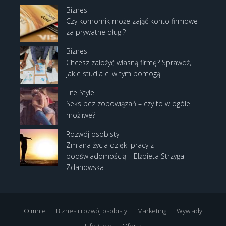
Biznes
Czy komornik może zająć konto firmowe
za prywatne długi?
Biznes
Chcesz założyć własną firmę? Sprawdź,
jakie studia ci w tym pomogą!
Life Style
Seks bez zobowiązań – czy to w ogóle
możliwe?
Rozwój osobisty
Zmiana życia dzięki pracy z
podświadomością – Elżbieta Strzyga-
Zdanowska
O mnie
Biznes i rozwój osobisty
Marketing
Wywiady
Life Style
Oferta