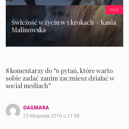
DALEJ
Świeżość w życiu w 5 krokach – Kasia
Malinowska
8 komentarzy do “6 pytań, które warto
sobie zadać zanim zaczniesz działać w
social mediach”
DAGMARA
23 listopada 2016 o 21:38