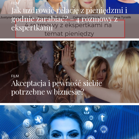
FILM
Jak uzdrowić relację z pieniędzmi i
godnie zarabiać? – 4 rozmowy z
ekspertkami
FILM
Akceptacja i pewność siebie
potrzebne w biznesie?