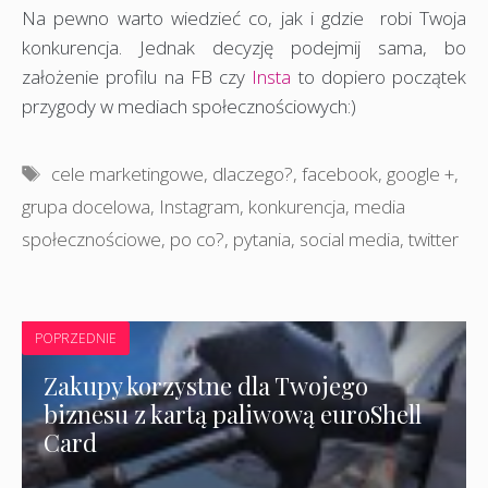
Na pewno warto wiedzieć co, jak i gdzie robi Twoja
konkurencja. Jednak decyzję podejmij sama, bo
założenie profilu na FB czy
Insta
to dopiero początek
przygody w mediach społecznościowych:)
Tagi
cele marketingowe
,
dlaczego?
,
facebook
,
google +
,
grupa docelowa
,
Instagram
,
konkurencja
,
media
społecznościowe
,
po co?
,
pytania
,
social media
,
twitter
POPRZEDNIE
Zakupy korzystne dla Twojego
biznesu z kartą paliwową euroShell
Card