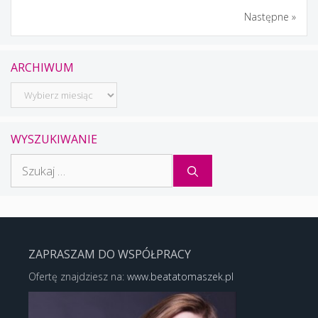
Następne »
ARCHIWUM
Archiwum
WYSZUKIWANIE
Szukaj:
ZAPRASZAM DO WSPÓŁPRACY
Ofertę znajdziesz na:
www.beatatomaszek.pl