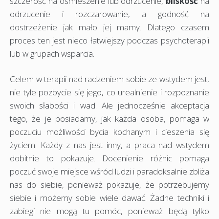
szczerość na ośmieszenie lub odrzucenie,
bliskość
na
odrzucenie i rozczarowanie, a godność na
dostrzeżenie jak mało jej mamy. Dlatego czasem
proces ten jest nieco łatwiejszy podczas psychoterapii
lub w grupach wsparcia.
Celem w terapii nad radzeniem sobie ze wstydem jest,
nie tyle pozbycie się jego, co urealnienie i rozpoznanie
swoich słabości i wad. Ale jednocześnie akceptacja
tego, że je posiadamy, jak każda osoba, pomaga w
poczuciu możliwości bycia kochanym i cieszenia się
życiem. Każdy z nas jest inny, a praca nad wstydem
dobitnie to pokazuje. Docenienie różnic pomaga
poczuć swoje miejsce wśród ludzi i paradoksalnie zbliża
nas do siebie, ponieważ pokazuje, że potrzebujemy
siebie i możemy sobie wiele dawać. Żadne techniki i
zabiegi nie mogą tu pomóc, ponieważ będą tylko