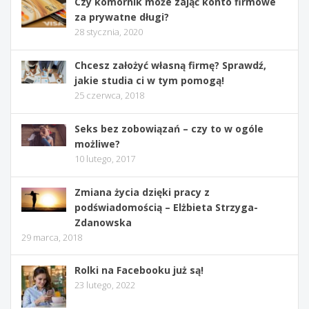
Czy komornik może zająć konto firmowe
za prywatne długi?
28 stycznia, 2020
Chcesz założyć własną firmę? Sprawdź,
jakie studia ci w tym pomogą!
25 czerwca, 2018
Seks bez zobowiązań – czy to w ogóle
możliwe?
10 lutego, 2017
Zmiana życia dzięki pracy z
podświadomością – Elżbieta Strzyga-
Zdanowska
29 marca, 2018
Rolki na Facebooku już są!
23 lutego, 2022