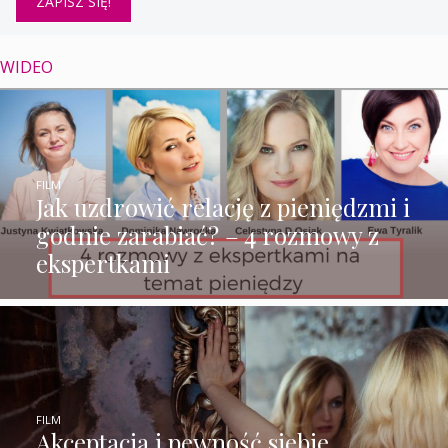
WIDEO
FILM
Jak uzdrowić relację z pieniędzmi i
godnie zarabiać? – 4 rozmowy z
ekspertkami
FILM
Akceptacja i pewność siebie