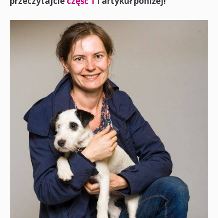
przeczytajcie
część 1
i artykuł poniżej!