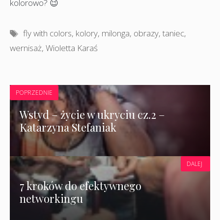
kolorowo? 😉
Tagi
fly with colors
,
kolory
,
milonga
,
obrazy
,
taniec
,
wernisaż
,
Wioletta Karaś
POPRZEDNIE
Wstyd – życie w ukryciu cz.2 –
Katarzyna Stefaniak
DALEJ
7 kroków do efektywnego
networkingu