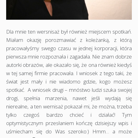
Dla mnie ten wersnisaż był również miejscem spotkań.
Miałam okazję porozmawiać z koleżanką, z którą
pracowałyśmy swego czasu w jednej korporacji, która
pierwsza mnie rozpoznała i zagadała. Nie znam dobrze
autorki obrazów, ale okazało się, że ona również kiedyś
w tej samej firmie pracowała. I wniosek z tego taki, że
świat jest mały i nie wiadomo gdzie, kogo możesz
spotkać. A wniosek drugi – mnóstwo ludzi szuka swojej
drogi, spełnia marzenia, nawet jeśli wydają się
nierealne, a ten wernisaż pokazał mi, że można, trzeba
tylko czegoś bardzo chcieć i działać! Tym
optymistycznym przesłaniem kończę dzisiejszy wpis i
uśmiecham się do Was szeroko:) Hmm… a może