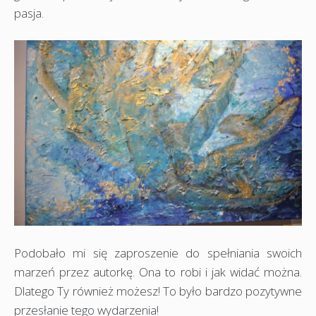
pasja.
Podobało mi się zaproszenie do spełniania swoich
marzeń przez autorkę. Ona to robi i jak widać można.
Dlatego Ty również możesz! To było bardzo pozytywne
przesłanie tego wydarzenia!