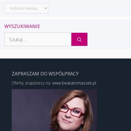
Archiwum
WYSZUKIWANIE
Szukaj:
ZAPRASZAM DO WSPÓŁPRACY
Ofertę znajdziesz na:
www.beatatomaszek.pl