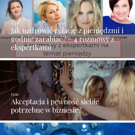
FILM
Jak uzdrowić relację z pieniędzmi i
godnie zarabiać? – 4 rozmowy z
ekspertkami
FILM
Akceptacja i pewność siebie
potrzebne w biznesie?