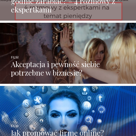
godnie zarabiać? – 4 rozmowy z
ekspertkami
FILM
Akceptacja i pewność siebie
potrzebne w biznesie?
FILM
Jak promować firmę online?