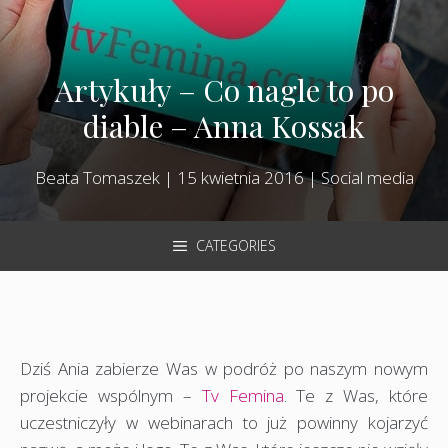
Artykuły – Co nagle to po
diable – Anna Kossak
Beata Tomaszek
|
15 kwietnia 2016
|
Social media
CATEGORIES
Dziś Ania zabierze Was w podróż po naszym nowym
projekcie wspólnym –
Tv Femina
. Te z Was, które
uczestniczyły w webinarach to już powinny kojarzyć