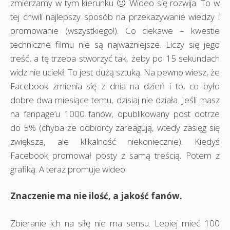
zmierzamy w tym kierunku 🙂 Wideo się rozwija. To w
tej chwili najlepszy sposób na przekazywanie wiedzy i
promowanie (wszystkiego!). Co ciekawe – kwestie
techniczne filmu nie są najważniejsze. Liczy się jego
treść, a tę trzeba stworzyć tak, żeby po 15 sekundach
widz nie uciekł. To jest dużą sztuką. Na pewno wiesz, że
Facebook zmienia się z dnia na dzień i to, co było
dobre dwa miesiące temu, dzisiaj nie działa. Jeśli masz
na fanpage’u 1000 fanów, opublikowany post dotrze
do 5% (chyba że odbiorcy zareagują, wtedy zasięg się
zwiększa, ale klikalność niekoniecznie). Kiedyś
Facebook promował posty z samą treścią. Potem z
grafiką. A teraz promuje wideo.
Znaczenie ma nie ilość, a jakość fanów.
Zbieranie ich na siłę nie ma sensu. Lepiej mieć 100