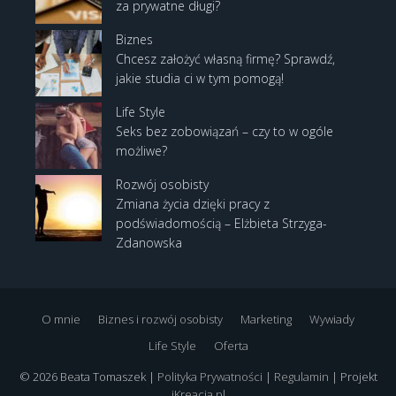
za prywatne długi?
Biznes
Chcesz założyć własną firmę? Sprawdź,
jakie studia ci w tym pomogą!
Life Style
Seks bez zobowiązań – czy to w ogóle
możliwe?
Rozwój osobisty
Zmiana życia dzięki pracy z
podświadomością – Elżbieta Strzyga-
Zdanowska
O mnie
Biznes i rozwój osobisty
Marketing
Wywiady
Life Style
Oferta
© 2026 Beata Tomaszek |
Polityka Prywatności
|
Regulamin
| Projekt
iKreacja.pl