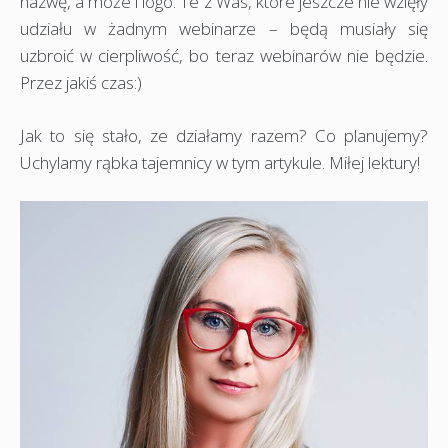
nazwę, a może i logo. Te z Was, które jeszcze nie wzięły
udziału w żadnym webinarze – będą musiały się
uzbroić w cierpliwość, bo teraz webinarów nie będzie.
Przez jakiś czas:)
Jak to się stało, ze działamy razem? Co planujemy?
Uchylamy rąbka tajemnicy w tym artykule. Miłej lektury!