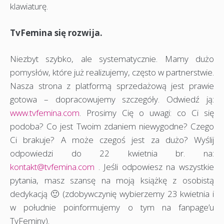
klawiaturę.
TvFemina się rozwija.
Niezbyt szybko, ale systematycznie. Mamy dużo
pomysłów, które już realizujemy, często w partnerstwie.
Nasza strona z platformą sprzedażową jest prawie
gotowa – dopracowujemy szczegóły. Odwiedź ją:
www.tvfemina.com
. Prosimy Cię o uwagi: co Ci się
podoba? Co jest Twoim zdaniem niewygodne? Czego
Ci brakuje? A może czegoś jest za dużo? Wyślij
odpowiedzi do 22 kwietnia br. na:
kontakt@tvfemina.com
. Jeśli odpowiesz na wszystkie
pytania, masz szansę na moją książkę z osobistą
dedykacją 🙂 (zdobywczynię wybierzemy 23 kwietnia i
w południe poinformujemy o tym na fanpage’u
TvFeminy).